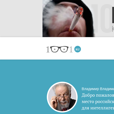
Владимир Владим
Добро пожалов
место российс
для интеллиге