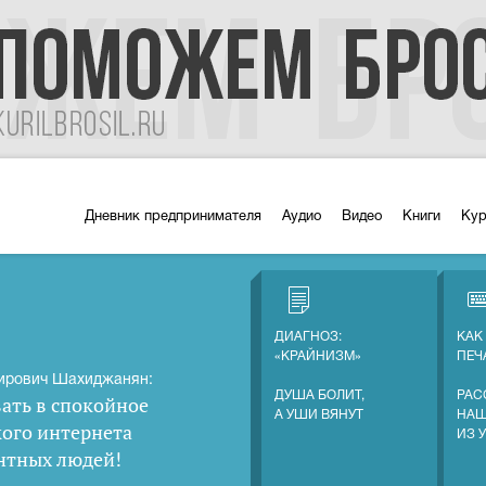
Дневник предпринимателя
Аудио
Видео
Книги
Ку
ДИАГНОЗ:
КАК
«КРАЙНИЗМ»
ПЕЧ
ирович Шахиджанян:
ДУША БОЛИТ,
РАС
ать в спокойное
А УШИ ВЯНУТ
НАШ
кого интернета
ИЗ 
нтных людей
!