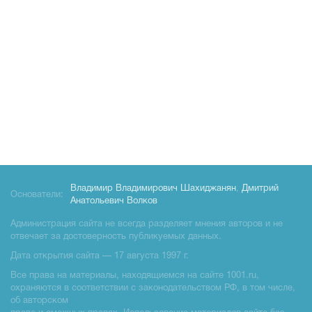
Владимир Владимирович Шахиджанян
,
Дмитрий
Основатели:
Анатольевич Волков
Администрация сайта не всегда разделяет мнения авторов и не
отвечает за достоверность публикуемых данных.
Дата открытия сайта — 17 августа 1997 г.
Все права на материалы, находящиемся на сайте 1001.ru,
охраняются в соответствии с законодательством РФ, в том числе,
об авторском