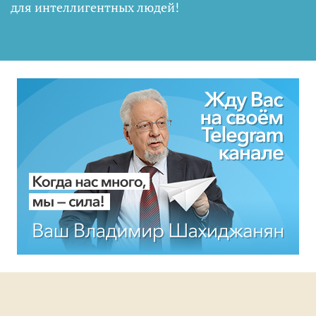
для интеллигентных людей
!