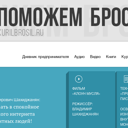
Дневник предпринимателя
Аудио
Видео
Книги
Ку
ФИЛЬМ
ТЕХ
«КЛОУН МУСЛЯ»
«ПР
ПИС
ирович Шахиджанян:
РЕЖИССЁР:
ать в спокойное
ВЛАДИМИР
ОСВ
кого интернета
ШАХИДЖАНЯН
ИЗН
нтных людей
!
ВНУ
МОН