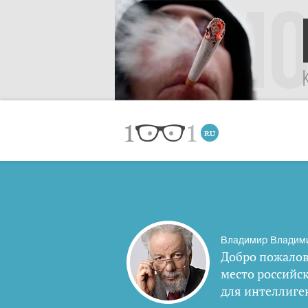
Владимир Владим
Добро пожалов
место российс
для интеллиге