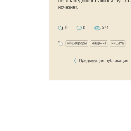
несправедливость жизни, пустот
исчезнет.
0
0
571
нищеброды
нищенка
нищета
Предыдущая публикация