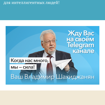
для интеллигентных людей
!