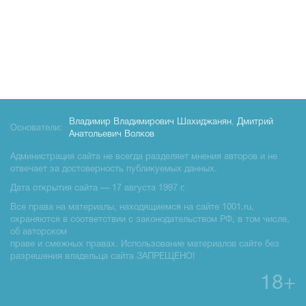
Владимир Владимирович Шахиджанян
,
Дмитрий
Основатели:
Анатольевич Волков
Администрация сайта не всегда разделяет мнения авторов и не
отвечает за достоверность публикуемых данных.
Дата открытия сайта — 17 августа 1997 г.
Все права на материалы, находящиемся на сайте 1001.ru,
охраняются в соответствии с законодательством РФ, в том числе,
об авторском
праве и смежных правах. Использование материалов сайте без
разрешения владельца сайта ЗАПРЕЩЕНО!
18+