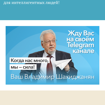
для интеллигентных людей
!