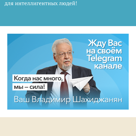
для интеллигентных людей
!