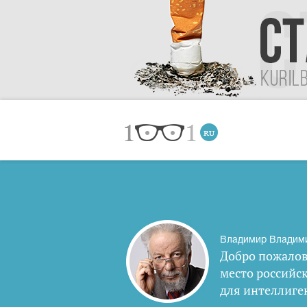
Владимир Владим
Добро пожалов
место российс
для интеллиге