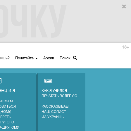
18+
ришь?
Почитайте
Архив
Поиск
ЕНЦ-И-Я
КАК Я УЧИЛСЯ
ПЕЧАТАТЬ ВСЛЕПУЮ
МОЖЕМ
ОВИТЬСЯ
РАССКАЗЫВАЕТ
ДНОМУ,
НАШ СОЛИСТ
МЕРЕТЬ
ИЗ УКРАИНЫ
ДРУГОГО
О-ДРУГОМУ