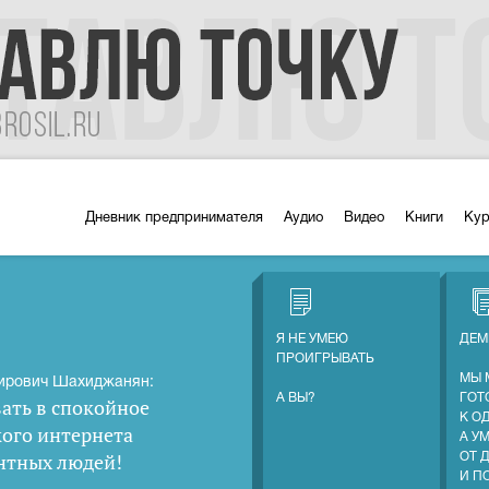
Дневник предпринимателя
Аудио
Видео
Книги
Ку
Я НЕ УМЕЮ
ДЕМ
ПРОИГРЫВАТЬ
МЫ 
ирович Шахиджанян:
А ВЫ?
ГОТ
ать в спокойное
К О
кого интернета
А У
нтных людей
!
ОТ 
И П