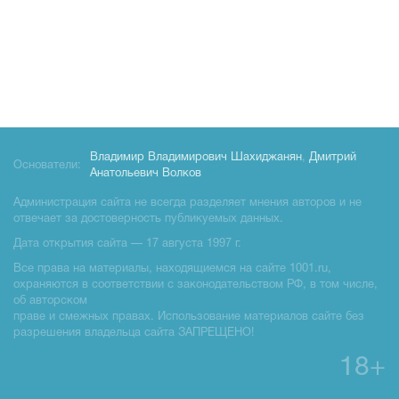
Владимир Владимирович Шахиджанян
,
Дмитрий
Основатели:
Анатольевич Волков
Администрация сайта не всегда разделяет мнения авторов и не
отвечает за достоверность публикуемых данных.
Дата открытия сайта — 17 августа 1997 г.
Все права на материалы, находящиемся на сайте 1001.ru,
охраняются в соответствии с законодательством РФ, в том числе,
об авторском
праве и смежных правах. Использование материалов сайте без
разрешения владельца сайта ЗАПРЕЩЕНО!
18+