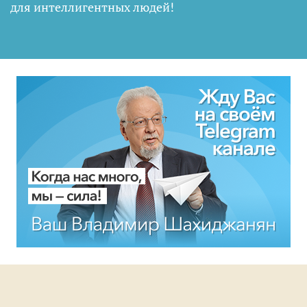
для интеллигентных людей
!