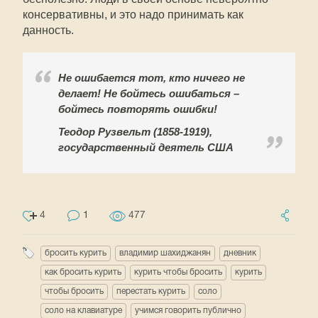
консервативны, и это надо принимать как
данность.
Не ошибается тот, кто ничего не
делает! Не бойтесь ошибаться –
бойтесь повторять ошибки!
Теодор Рузвельт (1858-1919),
государственный деятель США
4
1
477
бросить курить
владимир шахиджанян
дневник
как бросить курить
курить чтобы бросить
курить
чтобы бросить
перестать курить
соло
соло на клавиатуре
учимся говорить публично