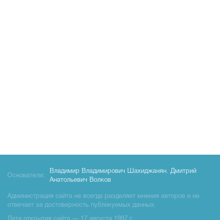
Владимир Владимирович Шахиджанян
,
Дмитрий
Основатели:
Анатольевич Волков
Администрация сайта не всегда разделяет мнения авторов и не
отвечает за достоверность публикуемых данных.
Дата открытия сайта — 17 августа 1997 г.