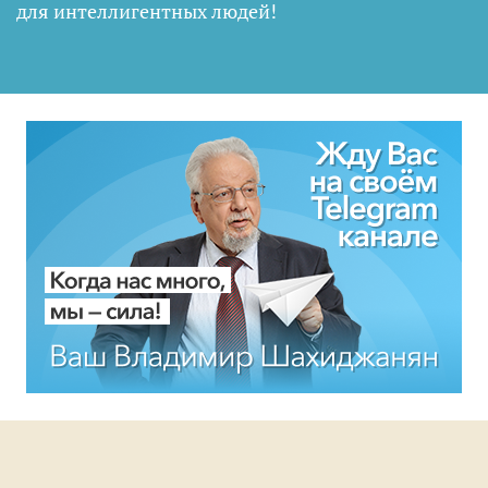
для интеллигентных людей
!