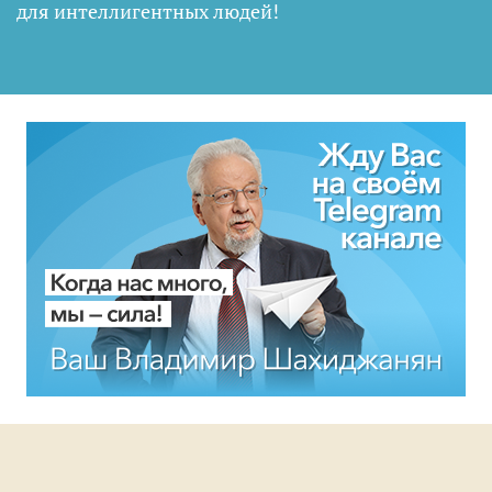
для интеллигентных людей
!