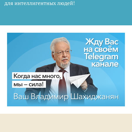
для интеллигентных людей
!