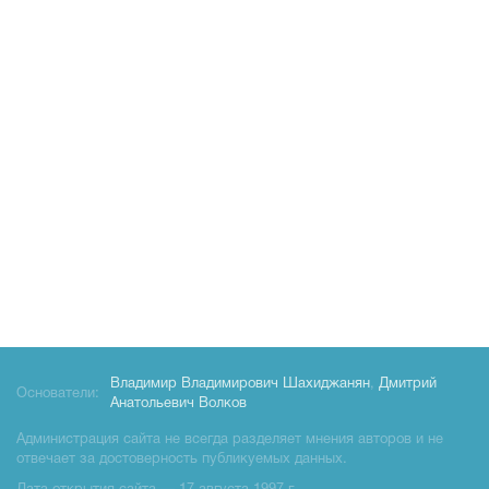
Владимир Владимирович Шахиджанян
,
Дмитрий
Основатели:
Анатольевич Волков
Администрация сайта не всегда разделяет мнения авторов и не
отвечает за достоверность публикуемых данных.