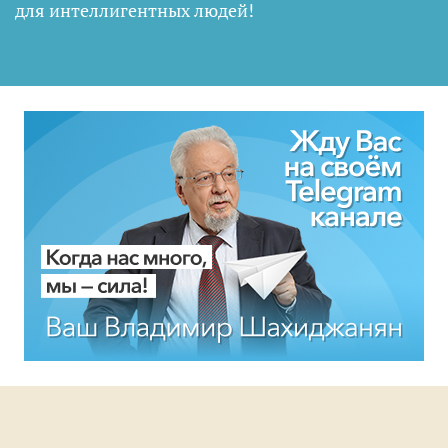
для интеллигентных людей
!