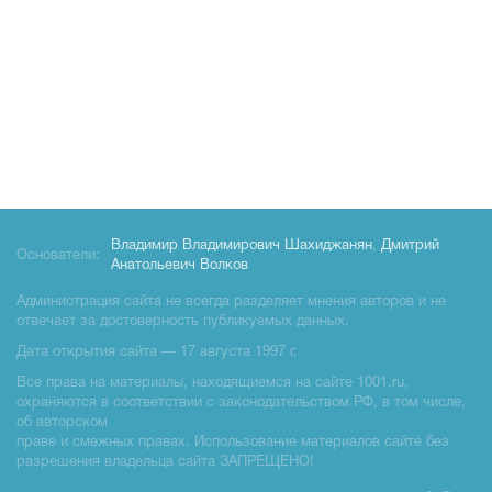
Владимир Владимирович Шахиджанян
,
Дмитрий
Основатели:
Анатольевич Волков
Администрация сайта не всегда разделяет мнения авторов и не
отвечает за достоверность публикуемых данных.
Дата открытия сайта — 17 августа 1997 г.
Все права на материалы, находящиемся на сайте 1001.ru,
охраняются в соответствии с законодательством РФ, в том числе,
об авторском
праве и смежных правах. Использование материалов сайте без
разрешения владельца сайта ЗАПРЕЩЕНО!