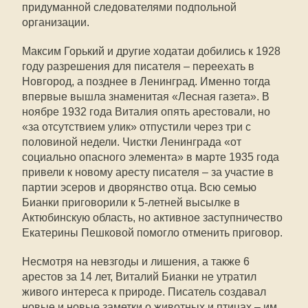
придуманной следователями подпольной
организации.
Максим Горький и другие ходатаи добились к 1928
году разрешения для писателя – переехать в
Новгород, а позднее в Ленинград. Именно тогда
впервые вышла знаменитая «Лесная газета». В
ноябре 1932 года Виталия опять арестовали, но
«за отсутствием улик» отпустили через три с
половиной недели. Чистки Ленинграда «от
социально опасного элемента» в марте 1935 года
привели к новому аресту писателя – за участие в
партии эсеров и дворянство отца. Всю семью
Бианки приговорили к 5-летней высылке в
Актюбинскую область, но активное заступничество
Екатерины Пешковой помогло отменить приговор.
Несмотря на невзгоды и лишения, а также 6
арестов за 14 лет, Виталий Бианки не утратил
живого интереса к природе. Писатель создавал
новые и новые заметки о животных и птицах – им