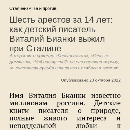
Сталинизм: за и против
Шесть арестов за 14 лет:
как детский писатель
Виталий Бианки выжил
при Сталине
Автор книг о природе «Лесная газета», «Лесные
домишки», «Чей нос лучше?» не раз пережил тюрьму,
но счастливая судьба спасла его от гибели в лагерях
Опубликовано 23 октября 2022
Имя Виталия Бианки известно
миллионам россиян. Детские
книги писателя о природе,
полные живого интереса и
неподдельной любви к