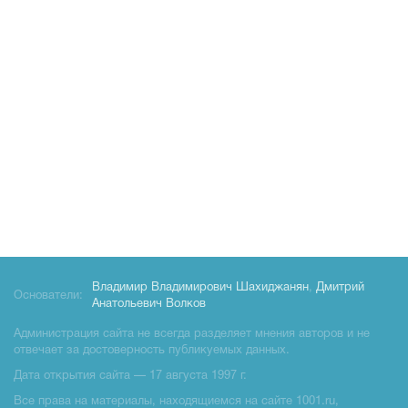
Владимир Владимирович Шахиджанян
,
Дмитрий
Основатели:
Анатольевич Волков
Администрация сайта не всегда разделяет мнения авторов и не
отвечает за достоверность публикуемых данных.
Дата открытия сайта — 17 августа 1997 г.
Все права на материалы, находящиемся на сайте 1001.ru,