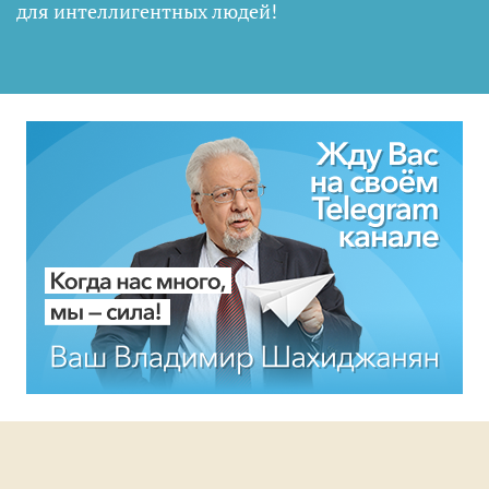
для интеллигентных людей
!