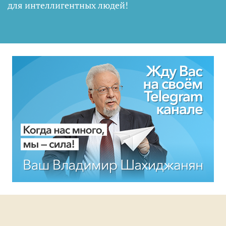
для интеллигентных людей
!