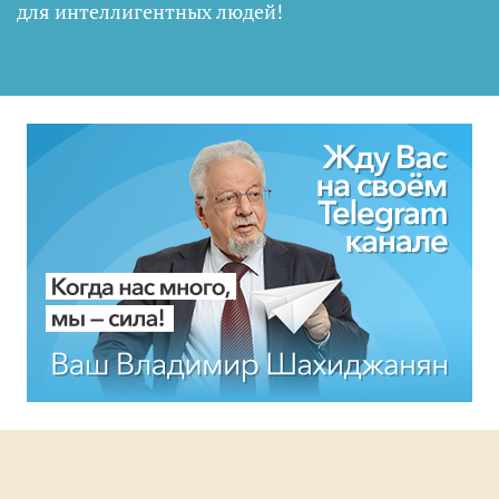
для интеллигентных людей
!