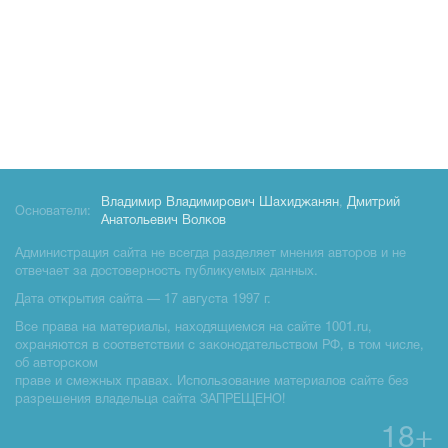
Владимир Владимирович Шахиджанян
,
Дмитрий
Основатели:
Анатольевич Волков
Администрация сайта не всегда разделяет мнения авторов и не
отвечает за достоверность публикуемых данных.
Дата открытия сайта — 17 августа 1997 г.
Все права на материалы, находящиемся на сайте 1001.ru,
охраняются в соответствии с законодательством РФ, в том числе,
об авторском
праве и смежных правах. Использование материалов сайте без
разрешения владельца сайта ЗАПРЕЩЕНО!
18+