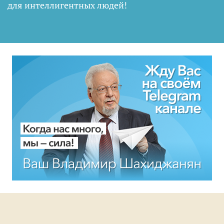
для интеллигентных людей
!