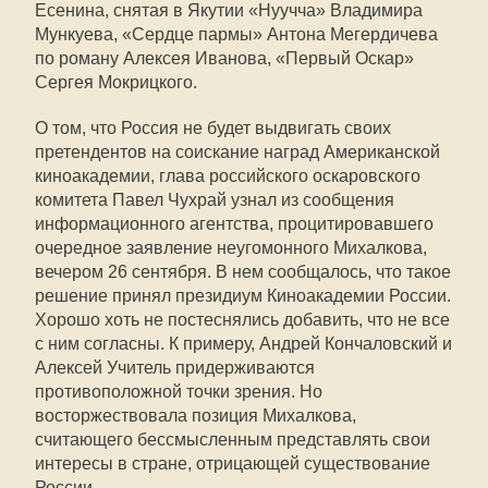
Есенина, снятая в Якутии «Нуучча» Владимира
Мункуева, «Сердце пармы» Антона Мегердичева
по роману Алексея Иванова, «Первый Оскар»
Сергея Мокрицкого.
О том, что Россия не будет выдвигать своих
претендентов на соискание наград Американской
киноакадемии, глава российского оскаровского
комитета Павел Чухрай узнал из сообщения
информационного агентства, процитировавшего
очередное заявление неугомонного Михалкова,
вечером 26 сентября. В нем сообщалось, что такое
решение принял президиум Киноакадемии России.
Хорошо хоть не постеснялись добавить, что не все
с ним согласны. К примеру, Андрей Кончаловский и
Алексей Учитель придерживаются
противоположной точки зрения. Но
восторжествовала позиция Михалкова,
считающего бессмысленным представлять свои
интересы в стране, отрицающей существование
России.