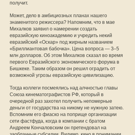
получит.
Может, дело в амбициозных планах нашего
знаменитого режиссера? Напомним, что в мае
Михалков заявил о намерении создать
евразийскую киноакадемию и учредить некий
евразийский «Оскар» под жирным названием
«Бриллиантовая бабочка». Цена вопроса — 3–5
млн долларов. Об этом Михалков сказал во время
первого Евразийского экономического форума в
Бишкеке. Таким образом он решил оградить от
возможной угрозы евразийскую цивилизацию.
Тогда коллеги посмеялись над алчностью главы
Союза кинематографистов РФ, который в
очередной раз захотел получить непомерные
деньги от государства на никому не нужную затею.
Вспомним его фиаско на поприще организации
сети фастфуда, когда в компании с братом
Андреем Кончаловским он претендовал на
заоблачные субсидии. Видимо, кино в понимании