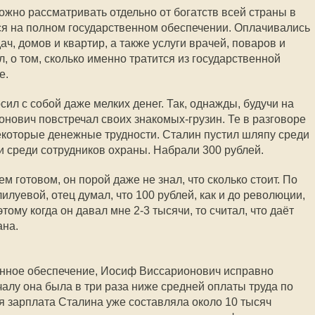
жно рассматривать отдельно от богатств всей страны в
ся на полном государственном обеспечении. Оплачивались
, домов и квартир, а также услуги врачей, поваров и
л, о том, сколько именно тратится из государственной
е.
сил с собой даже мелких денег. Так, однажды, будучи на
нович повстречал своих знакомых-грузин. Те в разговоре
екоторые денежные трудности. Сталин пустил шляпу среди
и среди сотрудников охраны. Набрали 300 рублей.
ем готовом, он порой даже не знал, что сколько стоит. По
луевой, отец думал, что 100 рублей, как и до революции,
ому когда он давал мне 2-3 тысячи, то считал, что даёт
ана.
енное обеспечение, Иосиф Виссарионович исправно
алу она была в три раза ниже средней оплаты труда по
ия зарплата Сталина уже составляла около 10 тысяч