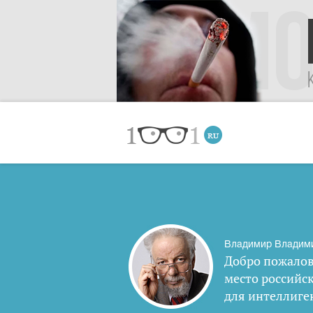
Владимир Владим
Добро пожалов
место российс
для интеллиге