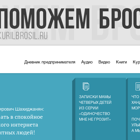
Дневник предпринимателя
Аудио
Видео
Книги
Ку
ЗАПИСКИ МАМЫ
ЧТО
ЧЕТВЕРЫХ ДЕТЕЙ
ХАН
ИЗ СЕРИИ
МОР
ирович Шахиджанян:
«ОДИНОЧЕСТВО
ать в спокойное
МНЕ НЕ ГРОЗИТ»
ПОЧ
кого интернета
УЛЫ
нтных людей
!
А М