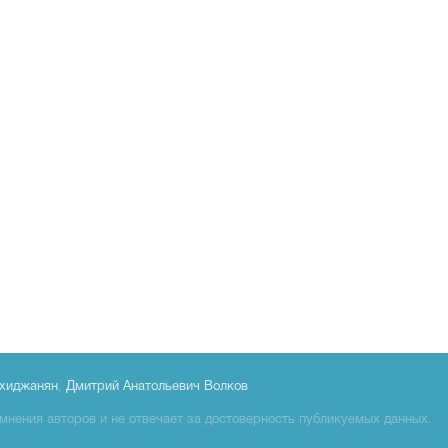
хиджанян
,
Дмитрий Анатольевич Волков
мнения авторов и не отвечает за достоверность публикуемых данных.