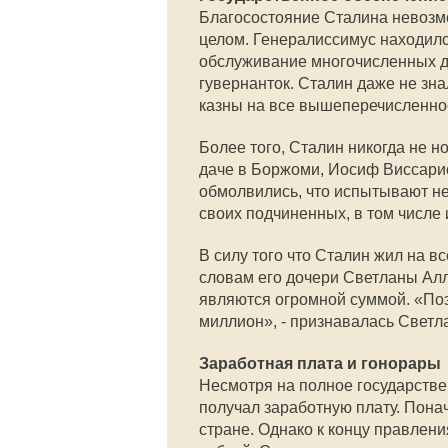
Благосостояние Сталина невозмо
целом. Генералиссимус находил
обслуживание многочисленных дач
гувернанток. Сталин даже не зна
казны на все вышеперечисленно
Более того, Сталин никогда не но
даче в Боржоми, Иосиф Виссарио
обмолвились, что испытывают н
своих подчиненных, в том числе 
В силу того что Сталин жил на вс
словам его дочери Светланы Алли
являются огромной суммой. «Поэт
миллион», - признавалась Светл
Заработная плата и гонорары
Несмотря на полное государств
получал заработную плату. Понач
стране. Однако к концу правлен