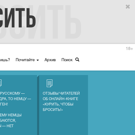
18+
ришь?
Почитайте
Архив
Поиск
 РУССКОМУ —
ОТЗЫВЫ ЧИТАТЕЛЕЙ
ДРА, ТО НЕМЦУ —
ОБ ОНЛАЙН-КНИГЕ
ГЕН!
«КУРИТЬ, ЧТОБЫ
БРОСИТЬ!»
ЕМУ НЕМЦЫ
БАЮТСЯ,
Ы — НЕТ