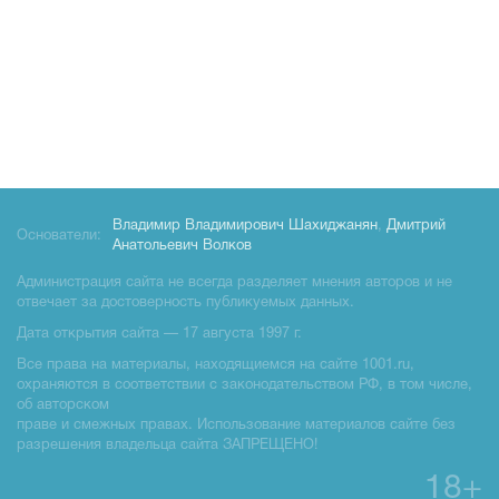
Владимир Владимирович Шахиджанян
,
Дмитрий
Основатели:
Анатольевич Волков
Администрация сайта не всегда разделяет мнения авторов и не
отвечает за достоверность публикуемых данных.
Дата открытия сайта — 17 августа 1997 г.
Все права на материалы, находящиемся на сайте 1001.ru,
охраняются в соответствии с законодательством РФ, в том числе,
об авторском
праве и смежных правах. Использование материалов сайте без
разрешения владельца сайта ЗАПРЕЩЕНО!
18+