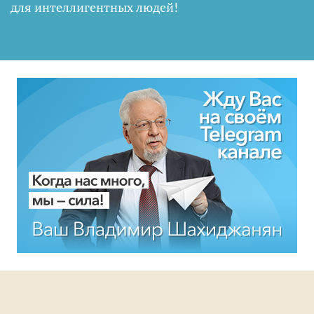
для интеллигентных людей
!