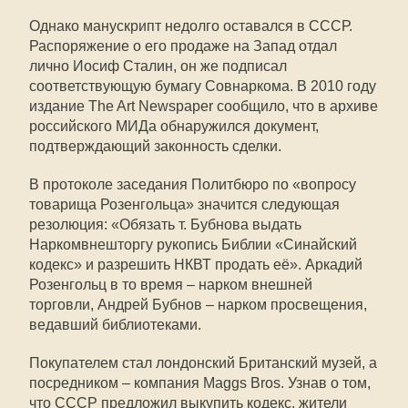
Однако манускрипт недолго оставался в СССР.
Распоряжение о его продаже на Запад отдал
лично Иосиф Сталин, он же подписал
соответствующую бумагу Совнаркома. В 2010 году
издание The Art Newspaper сообщило, что в архиве
российского МИДа обнаружился документ,
подтверждающий законность сделки.
В протоколе заседания Политбюро по «вопросу
товарища Розенгольца» значится следующая
резолюция: «Обязать т. Бубнова выдать
Наркомвнешторгу рукопись Библии «Синайский
кодекс» и разрешить НКВТ продать её». Аркадий
Розенгольц в то время – нарком внешней
торговли, Андрей Бубнов – нарком просвещения,
ведавший библиотеками.
Покупателем стал лондонский Британский музей, а
посредником – компания Maggs Bros. Узнав о том,
что СССР предложил выкупить кодекс, жители