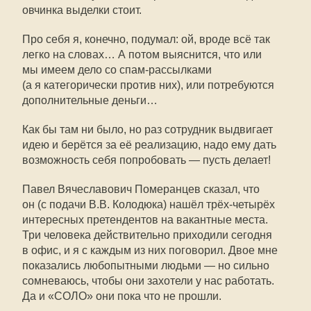
овчинка выделки стоит.
Про себя я, конечно, подумал: ой, вроде всё так
легко на словах… А потом выяснится, что или
мы имеем дело со спам-рассылками
(а я категорически против них), или потребуются
дополнительные деньги…
Как бы там ни было, но раз сотрудник выдвигает
идею и берётся за её реализацию, надо ему дать
возможность себя попробовать — пусть делает!
Павел Вячеславович Померанцев сказал, что
он (с подачи В.В. Колодюка) нашёл трё
х-четыр
ёх
интересных претендентов на вакантные места.
Три человека действительно приходили сегодня
в офис, и я с каждым из них поговорил. Двое мне
показались любопытными людьми — но сильно
сомневаюсь, чтобы они захотели у нас работать.
Да и «СОЛО» они пока что не прошли.