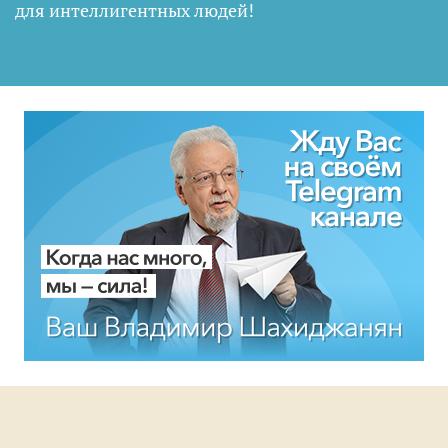
для интеллигентных людей
!