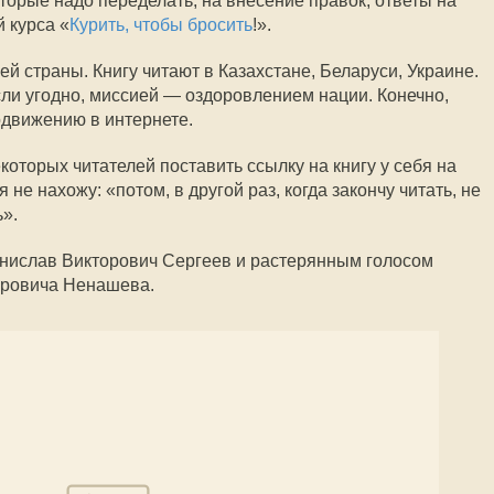
торые надо переделать, на внесение правок, ответы на
 курса «
Курить, чтобы бросить
!».
й страны. Книгу читают в Казахстане, Беларуси, Украине.
ли угодно, миссией — оздоровлением нации. Конечно,
одвижению в интернете.
которых читателей поставить ссылку на книгу у себя на
 не нахожу: «потом, в другой раз, когда закончу читать, не
».
анислав Викторович Сергеев и растерянным голосом
оровича Ненашева.