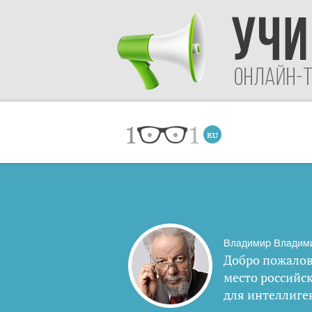
Владимир Владим
Добро пожалов
место российс
для интеллиге