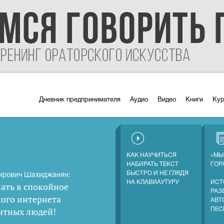
Дневник предпринимателя
Аудио
Видео
Книги
Ку
КАК НАУЧИТЬСЯ
«МЫ
НАБИРАТЬ ТЕКСТ
ГОР
БЫСТРО И НЕ ГЛЯДЯ
ирович Шахиджанян:
НА КЛАВИАУТУРУ
ИСТ
ать в спокойное
РАЗ
кого интернета
АВТ
нтных людей
!
ПЕС