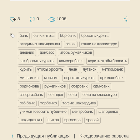
5
0
1005
банк
банк интеза
ббр банк
бросить курить
владимир шахиджанян
гонки
гонки на клавиатуре
дневник
донбасс
игорь ружейников
как бросить курить
коммерцбанк
курить чтобы бросить
курить
чтобы бросить
леин
луганск
меткомбанк
мильтинис
мосягин
перестать курить
примсоцбанк
родионова
ружейников
сбербанк
сдм-банк
севергазбанк
солнцев
соло
соло на клавиатуре
сэб банк
торбенко
тофик шахвердиев
учимся говорить публично
центробанк
шапоренко
шахиджанян
шитов
эргосоло
яровой
Предыдущая публикация
|
К содержанию раздела