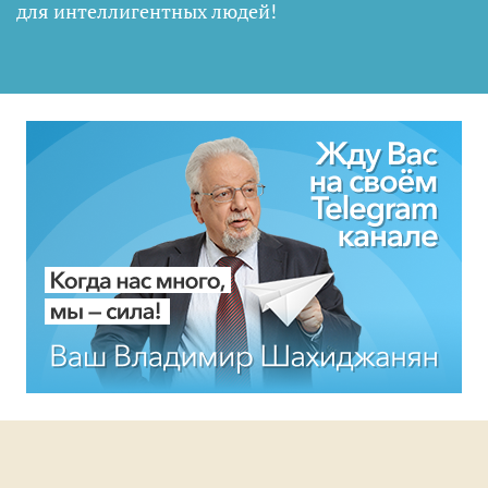
для интеллигентных людей
!