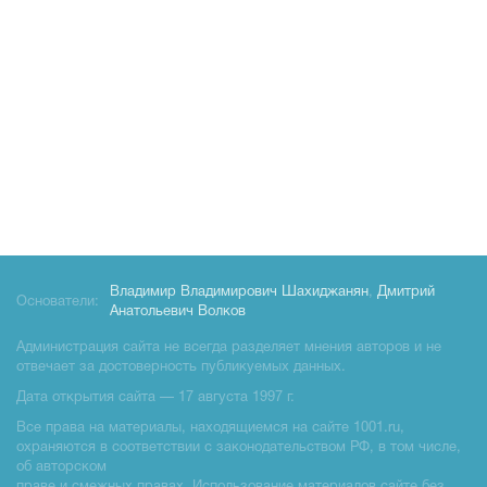
Владимир Владимирович Шахиджанян
,
Дмитрий
Основатели:
Анатольевич Волков
Администрация сайта не всегда разделяет мнения авторов и не
отвечает за достоверность публикуемых данных.
Дата открытия сайта — 17 августа 1997 г.
Все права на материалы, находящиемся на сайте 1001.ru,
охраняются в соответствии с законодательством РФ, в том числе,
об авторском