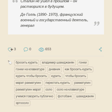
Сталин не ушёл в прошлом – он
растворился в будущем.
Де Голль (1890- 1970), французский
военный и государственный деятель,
генерал
3
0
653
бросить курить
владимир шахиджанян
гонки
гонки на клавиатуре
дневник
как бросить курить
курить чтобы бросить
курить
чтобы бросить
марат рахматулин
перестать курить
рахматулин
рахматулин марат
соло
соло на клавиатуре
учимся говорить публично
фотобанк
шахиджанян
эргосоло