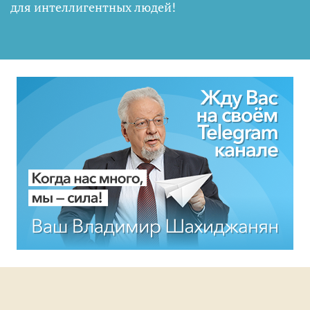
для интеллигентных людей
!