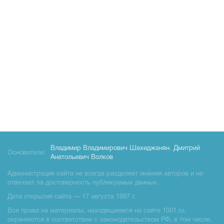
Владимир Владимирович Шахиджанян
,
Дмитрий
Основатели:
Анатольевич Волков
Администрация сайта не всегда разделяет мнения авторов и не
отвечает за достоверность публикуемых данных.
Дата открытия сайта — 17 августа 1997 г.
Все права на материалы, находящиемся на сайте 1001.ru,
охраняются в соответствии с законодательством РФ, в том числе,