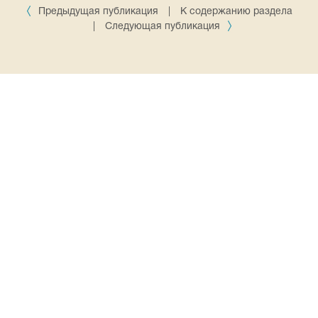
Предыдущая публикация
|
К содержанию раздела
|
Следующая публикация