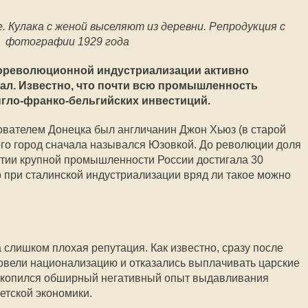
. Кулака с женой выселяют из деревни. Репродукция с
фотографии 1929 года
дореволюционной индустриализации активно
ал. Известно, что почти всю промышленность
нгло-франко-бельгийских инвестиций.
нователем Донецка был англичанин Джон Хьюз (в старой
рого город сначала назывался Юзовкой. До революции доля
итии крупной промышленности России достигала 30
о при сталинской индустриализации вряд ли такое можно
а слишком плохая репутация. Как известно, сразу после
овели национализацию и отказались выплачивать царские
 накопился обширный негативный опыт выдавливания
етской экономики.