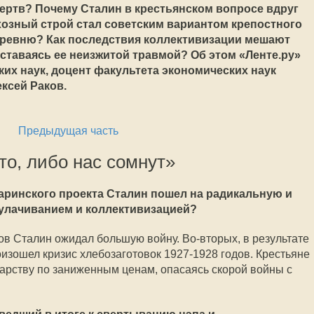
ертв? Почему Сталин в крестьянском вопросе вдруг
хозный строй стал советским вариантом крепостного
еревню? Как последствия коллективизации мешают
ставаясь ее неизжитой травмой? Об этом «Ленте.ру»
ких наук, доцент факультета экономических наук
ксей Раков.
Предыдущая часть
то, либо нас сомнут»
харинского проекта Сталин пошел на радикальную и
кулачиванием и коллективизацией?
дов Сталин ожидал большую войну. Во-вторых, в результате
оизошел кризис хлебозаготовок 1927-1928 годов. Крестьяне
дарству по заниженным ценам, опасаясь скорой войны с