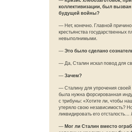
—
Кризис хлебозаготовок, при
коллективизации, был вызван
будущей войны?
—
Нет, конечно. Главной причино
крестьянства государственных п
невыполнимыми.
—
Это было сделано сознател
—
Да, Сталин искал повод для с
—
Зачем?
—
Сталину для упрочения своей 
была нужна форсированная индус
с трибуны: «Хотите ли, чтобы на
утеряло свою независимость? Но
ликвидировать его отсталость… 
—
Мог ли Сталин вместо огра