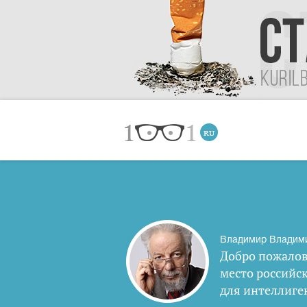
Владимир Владим
Добро пожалов
место российс
для интеллиге