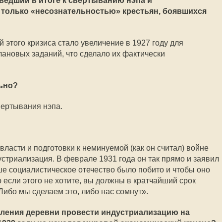
ведший в итоге к свертыванию нэпа и
 только «несознательностью» крестьян, боявшихся
й этого кризиса стало увеличение в 1927 году для
лановых заданий, что сделало их фактически
ьно?
вертывания нэпа.
власти и подготовки к неминуемой (как он считал) войне
триализация. В феврале 1931 года он так прямо и заявил
ше социалистическое отечество было побито и чтобы оно
 если этого не хотите, вы должны в кратчайший срок
Либо мы сделаем это, либо нас сомнут».
бления деревни провести индустриализацию на