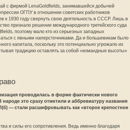
ай с фирмой LenaGoldfields, занимавшейся добычей
репрессии ОГПУ в отношении советских работников
в к 1930 году свернуть свою деятельность в СССР. Лишь в
ьство признало решение международного третейского суда
ields, поэтому мало кто из серьезных западных
аться с явными наперсточниками. Да и большевикам было
ного капитала, поскольку это потенциально угрожало их
итывая традицию оставлять за собой «командные высоты»
право
ивизация проводилась в форме фактически нового
 народе это сразу отметили и аббревиатуру названия
(б) — стали расшифровывать как «второе крепостное
тва и силы его сопротивления. Ведь именно благодаря