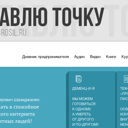
Дневник предпринимателя
Аудио
Видео
Книги
Ку
ДЕМЕНЦ-И-Я
ТЕХ
«ПР
МЫ МОЖЕМ
ПИС
ирович Шахиджанян:
ГОТОВИТЬСЯ
ать в спокойное
К ОДНОМУ,
ОСВ
кого интернета
А УМЕРЕТЬ
ИЗН
нтных людей
!
ОТ ДРУГОГО
ВНУ
И ПО-ДРУГОМУ
МОН