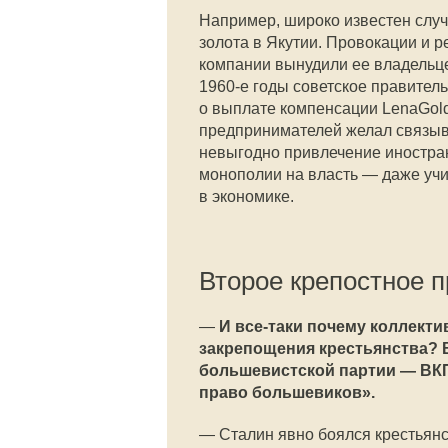
Например, широко известен случ
золота в Якутии. Провокации и 
компании вынудили ее владельце
1960-е годы советское правител
о выплате компенсации LenaGoldf
предпринимателей желал связыв
невыгодно привлечение иностран
монополии на власть — даже уч
в экономике.
Второе крепостное 
—
И все-таки почему коллект
закрепощения крестьянства? В
большевистской партии — ВКП
право большевиков».
—
Сталин явно боялся крестьянс