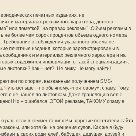
ериодических печатных изданиях, не
иях и материалах рекламного характера, должно
ма" или пометкой "на правах рекламы". Объем рекламы в
ть не более чем сорок процентов объема одного номера
. Требование о соблюдении указанного объема не
кие печатные издания, которые зарегистрированы в
 сообщениях и материалах рекламного характера и на
оторых содержится информация о такой специализации».
е листовки? Как – нет?! Не вижу. Не могу найти!
практики по спорам, вызванным получением SMS-
. Чуть меньше – по обычному, «почтовому», спаму. Тому,
чего я не нашёл по листовкам. Даже трансляцию вёл с
ещено! Но – ошибался. ЭТОЙ рекламе, ТАКОМУ спаму в
 я рад, если в комментариях Вы, дорогие посетители сайта
е законы, или хотя бы на решения судов. Как же я буду
 избавить своих родителей, бабушек, дедушек, друзей и