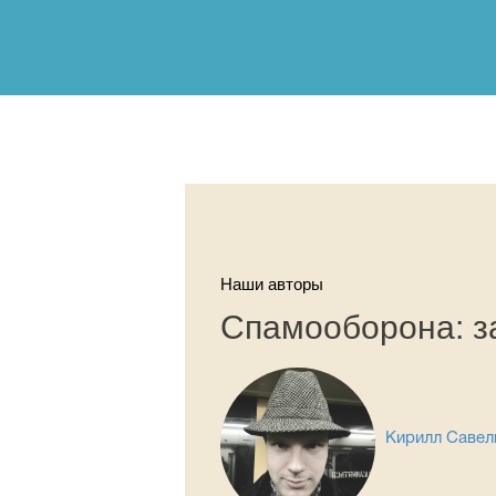
Наши авторы
Спамооборона: з
Кирилл Савел