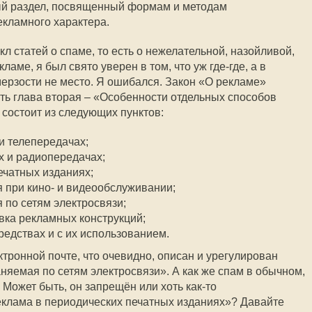
ый раздел, посвященный формам и методам
кламного характера.
кл статей о спаме, то есть о нежелательной, назойливой,
аме, я был свято уверен в том, что уж где-где, а в
ерзости не место. Я ошибался. Закон «О рекламе»
сть глава вторая – «Особенности отдельных способов
состоит из следующих пунктов:
и телепередачах;
х и радиопередачах;
ечатных изданиях;
 при кино- и видеообслуживании;
 по сетям электросвязи;
вка рекламных конструкций;
редствах и с их использованием.
тронной почте, что очевидно, описан и урегулирован
няемая по сетям электросвязи». А как же спам в обычном,
Может быть, он запрещён или хоть как-то
еклама в периодических печатных изданиях»? Давайте