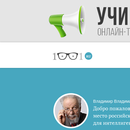
Владимир Владим
Добро пожалов
место российс
для интеллиге