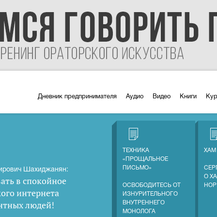
Дневник предпринимателя
Аудио
Видео
Книги
Ку
ТЕХНИКА
ХАМ
«ПРОЩАЛЬНОЕ
ПИСЬМО»
СЕР
ирович Шахиджанян:
О Х
ать в спокойное
ОСВОБОДИТЕСЬ ОТ
НОР
кого интернета
ИЗНУРИТЕЛЬНОГО
нтных людей
!
ВНУТРЕННЕГО
МОНОЛОГА