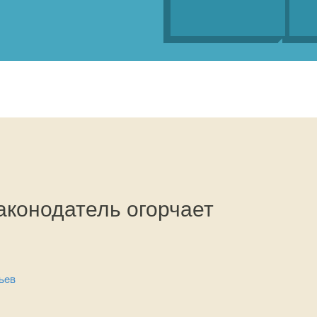
аконодатель огорчает
ьев