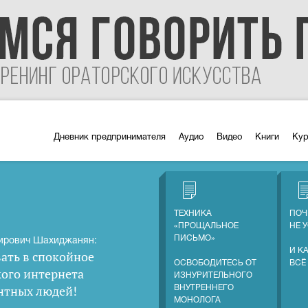
Дневник предпринимателя
Аудио
Видео
Книги
Ку
ТЕХНИКА
ПОЧ
«ПРОЩАЛЬНОЕ
НЕ 
ПИСЬМО»
ирович Шахиджанян:
И К
ать в спокойное
ОСВОБОДИТЕСЬ ОТ
ВСЁ
кого интернета
ИЗНУРИТЕЛЬНОГО
нтных людей
!
ВНУТРЕННЕГО
МОНОЛОГА