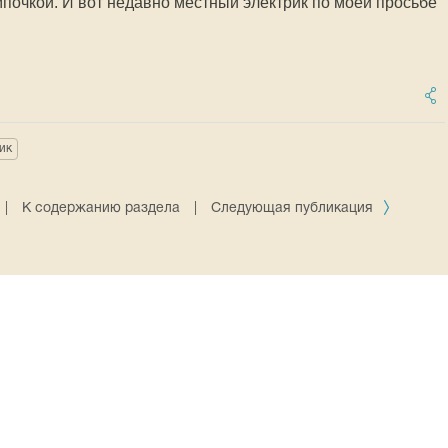
мпочкой. И вот недавно местный электрик по моей просьбе
ик
|
К содержанию раздела
|
Следующая публикация