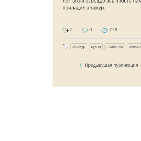
лет кухня освещалась просто ла
приладил абажур.
2
0
776
абажур
кухня
лампочка
электр
Предыдущая публикация