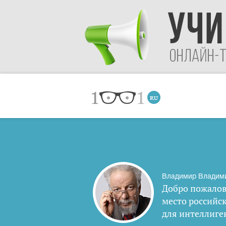
Владимир Владим
Добро пожалов
место российс
для интеллиге