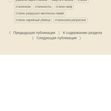
реабилитация сталина
смерть сталина
сталин
сталинизм
сталинисты
сталин миф
сталин разрушил миллионы семей
сталин серийный убийца
сталинские репрессии
Предыдущая публикация
|
К содержанию раздела
|
Следующая публикация