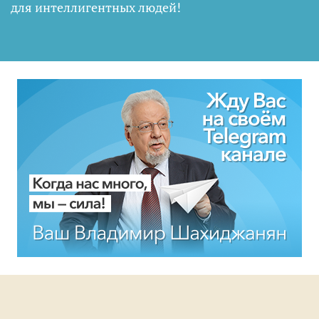
для интеллигентных людей
!