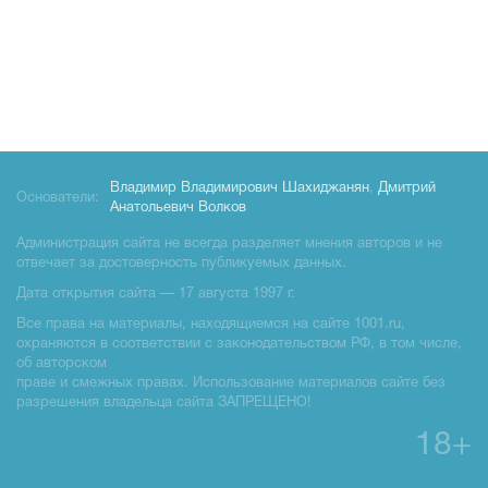
Владимир Владимирович Шахиджанян
,
Дмитрий
Основатели:
Анатольевич Волков
Администрация сайта не всегда разделяет мнения авторов и не
отвечает за достоверность публикуемых данных.
Дата открытия сайта — 17 августа 1997 г.
Все права на материалы, находящиемся на сайте 1001.ru,
охраняются в соответствии с законодательством РФ, в том числе,
об авторском
праве и смежных правах. Использование материалов сайте без
разрешения владельца сайта ЗАПРЕЩЕНО!
18+