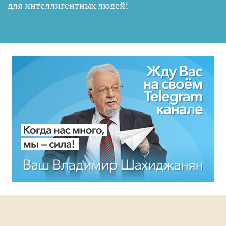
для интеллигентных людей
!