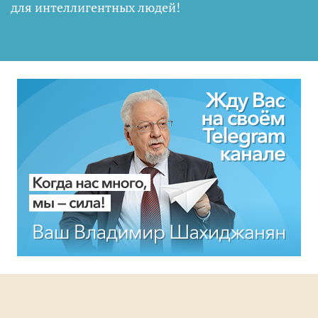
для интеллигентных людей
!