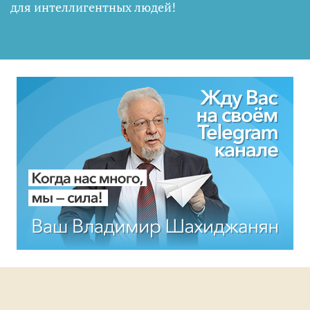
для интеллигентных людей
!