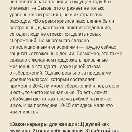
не появятся накопления и в будущем году. Как
отмечает г-н Бызов, это отражает не только
уровень жизни россиян, но и их стратегию
расходов. «Во время кризиса накопления были
растрачены, и, как показывают исследования,
сегодня люди не стремятся делать новых
сбережений. Во многом это связано
с инфляционными опасениями — трудно сейчас
защитить отложенные деньги. Возможно, это также
связано с желанием поддержать привычные
жизненные стандарты даже ценой отказа
от сбережений. Однако реально за пределами
„среднего класса“, который составляет
примерно 20%, ни у кого сбережений и нет, а если
и есть, то чисто номинальные. То есть лежит
у бабушки где-то там тысяча рублей на книжке,
и все. И за последние
10-15
лет здесь мало что
изменилось».
«Закон карьеры для женщин: 1) думай как
мужчина; 2) веди себя как леди; 3) работай как