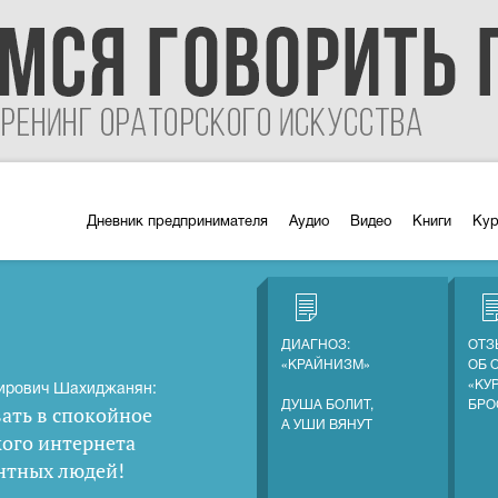
Дневник предпринимателя
Аудио
Видео
Книги
Ку
ДИАГНОЗ:
ОТЗ
«КРАЙНИЗМ»
ОБ 
«КУ
ирович Шахиджанян:
ДУША БОЛИТ,
БРО
ать в спокойное
А УШИ ВЯНУТ
кого интернета
нтных людей
!