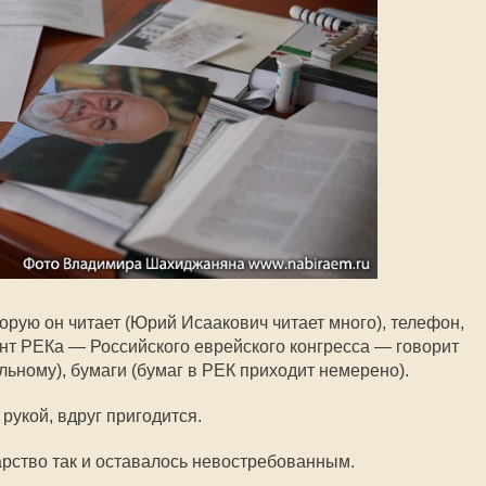
торую он читает (Юрий Исаакович читает много), телефон,
ент РЕКа — Российского еврейского конгресса — говорит
ильному), бумаги (бумаг в РЕК приходит немерено).
рукой, вдруг пригодится.
арство так и оставалось невостребованным.