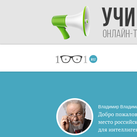
Владимир Владим
Добро пожалов
место российс
для интеллиге