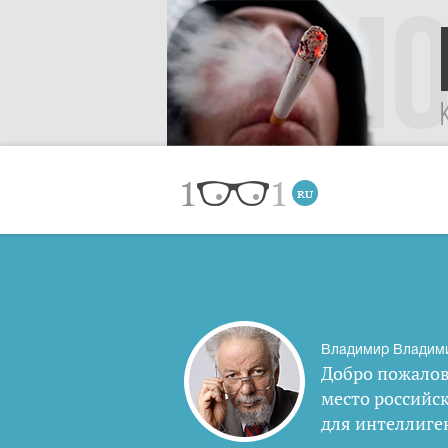
Владимир Владим
Добро пожалов
место российс
для интеллиге