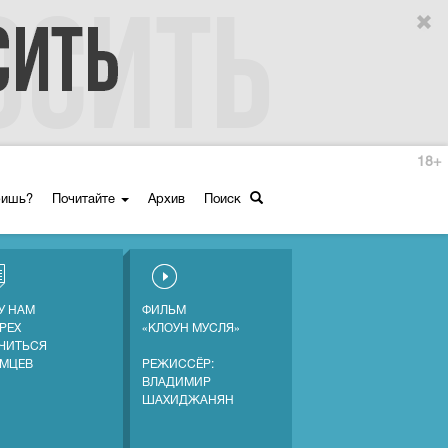
18+
ришь?
Почитайте
Архив
Поиск
У НАМ
ФИЛЬМ
ГРЕХ
«КЛОУН МУСЛЯ»
ЧИТЬСЯ
ЕМЦЕВ
РЕЖИССЁР:
ВЛАДИМИР
ШАХИДЖАНЯН