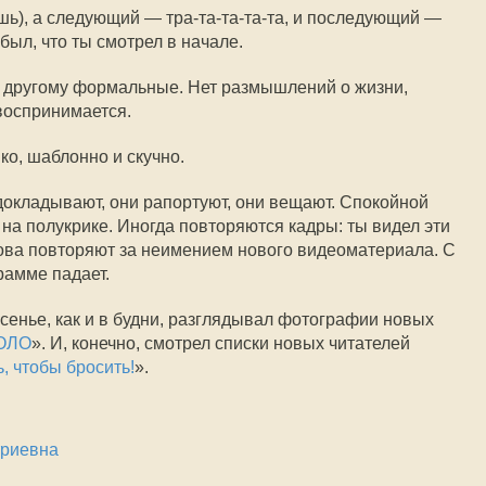
ь), а следующий — тра-та-та-та-та, и последующий —
абыл, что ты смотрел в начале.
к другому формальные. Нет размышлений о жизни,
воспринимается.
ко, шаблонно и скучно.
докладывают, они рапортуют, они вещают. Спокойной
ё на полукрике. Иногда повторяются кадры: ты видел эти
снова повторяют за неимением нового видеоматериала. С
рамме падает.
ресенье, как и в будни, разглядывал фотографии новых
ОЛО
». И, конечно, смотрел списки новых читателей
ь, чтобы бросить!
».
триевна