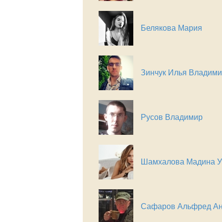
Белякова Мария
Зинчук Илья Владим
Русов Владимир
Шамхалова Мадина У
Сафаров Альфред А