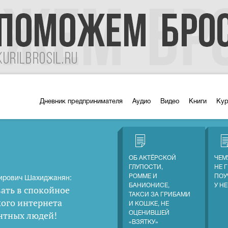
Дневник предпринимателя
Аудио
Видео
Книги
Ку
ОБ АКТЁРСКОЙ
ЧЕМ
ГЛУПОСТИ,
НЕ 
РОММЕ И
ПОУ
ирович Шахиджанян:
БАНИОНИСЕ,
У Н
ать в спокойное
ТАКСИ ЗА ГРИБАМИ
кого интернета
И КОШКЕ, НЕ
нтных людей
!
ОЦЕНИВШЕЙ
«ВЗЯТКУ»