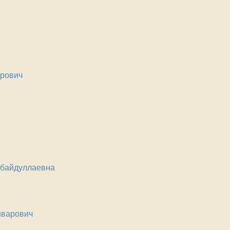
ирович
байдуллаевна
нварович