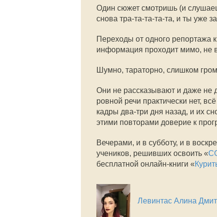
Один сюжет смотришь (и слушаеш
снова тра-та-та-та-та, и ты уже з
Переходы от одного репортажа 
информация проходит мимо, не 
Шумно, тараторно, слишком гром
Они не рассказывают и даже не 
ровной речи практически нет, вс
кадры два-три дня назад, и их 
этими повторами доверие к прог
Вечерами, и в субботу, и в воск
учеников, решивших освоить «
С
бесплатной онлайн-книги «
Курит
Левинтас Алина Дми