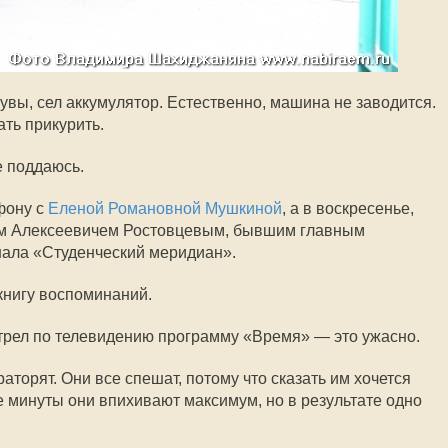
увы, сел аккумулятор. Естественно, машина не заводится.
ать прикурить.
е поддаюсь.
фону с
Еленой Романовной Мушкиной
, а в воскресенье,
ем Алексеевичем Ростовцевым, бывшим главным
нала «Студенческий меридиан».
книгу воспоминаний.
мотрел по телевидению программу «Время» — это ужасно.
аторят. Они все спешат, потому что сказать им хочется
е минуты они впихивают максимум, но в результате одно