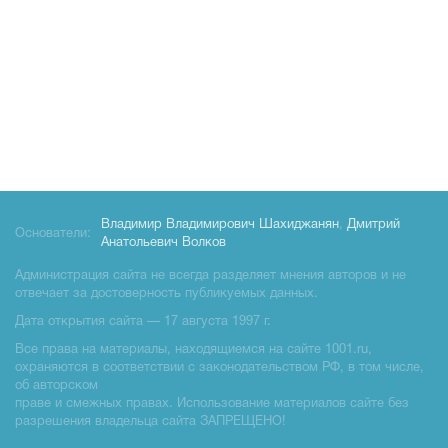
Владимир Владимирович Шахиджанян
,
Дмитрий
Основатели:
Анатольевич Волков
Администрация сайта не всегда разделяет мнения авторов и не
отвечает за достоверность публикуемых данных.
Дата открытия сайта — 17 августа 1997 г.
Все права на материалы, находящиемся на сайте 1001.ru,
охраняются в соответствии с законодательством РФ, в том числе,
об авторском
праве и смежных правах. Использование материалов сайте без
разрешения владельца сайта ЗАПРЕЩЕНО!