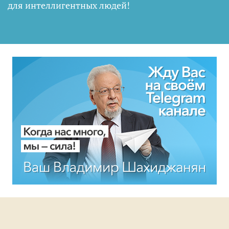
для интеллигентных людей
!