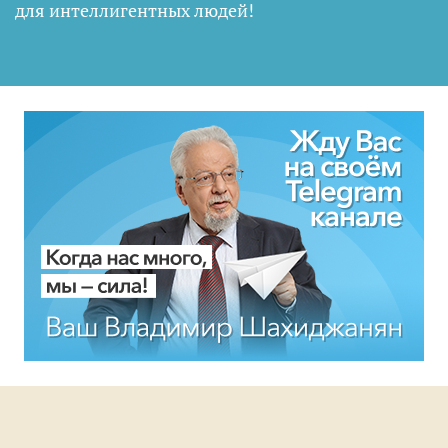
для интеллигентных людей
!