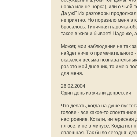
норка или не норка), или о чьей-
Да уж!" Их разговоры продолжали
неприятно. Но поразило меня эт
бросалось. Типичная парочка-об
такое в жизни бывает! Надо же, а
Может, мои наблюдения не так за
найдет ничего примечательного -
оказался весьма познавательным,
раз это мой дневник, то имею по
для меня.
26.02.2004
Один день из жизни депрессии
Что делать, когда на душе пустот
голове - все какое-то спонтанно
настроение. Кстати, интересная д
плюсе, и не в минусе. Когда нет
сплошная. Так было сегодня: дела