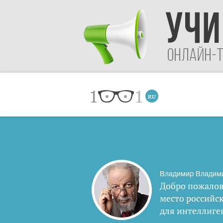
Владимир Владим
Добро пожалов
место российс
для интеллиге