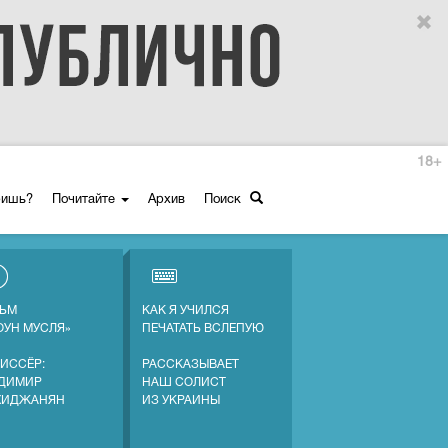
18+
ришь?
Почитайте
Архив
Поиск
ЬМ
КАК Я УЧИЛСЯ
ОУН МУСЛЯ»
ПЕЧАТАТЬ ВСЛЕПУЮ
ИССЁР:
РАССКАЗЫВАЕТ
ДИМИР
НАШ СОЛИСТ
ХИДЖАНЯН
ИЗ УКРАИНЫ