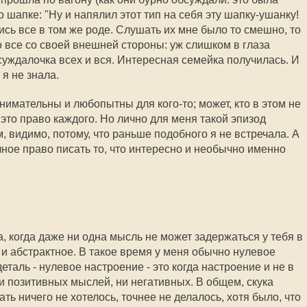
то шапке: "Ну и напялил этот тип на себя эту шапку-ушанку!
сь все в том же роде. Слушать их мне было то смешно, то
о все со своей внешней стороны: уж слишком в глаза
суждалочка всех и вся. Интересная семейка получилась. И
 я не знала.
нимательны и любопытны для кого-то; может, кто в этом не
 это право каждого. Но лично для меня такой эпизод
 видимо, потому, что раньше подобного я не встречала. А
лное право писать то, что интересно и необычно именно
а, когда даже ни одна мысль не может задержаться у тебя в
е и абстрактное. В такое время у меня обычно нулевое
еталь - нулевое настроение - это когда настроение и не в
 ни позитивных мыслей, ни негативных. В общем, скука
ть ничего не хотелось, точнее не делалось, хотя было, что