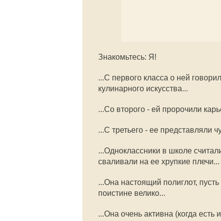
Знакомьтесь: Я!
...С первого класса о ней говори
кулинарного искусства...
...Со второго - ей пророчили карь
...С третьего - ее представляли 
...Одноклассники в школе считал
сваливали на ее хрупкие плечи...
...Она настоящий полиглот, пуст
поистине велико...
...Она очень активна (когда есть