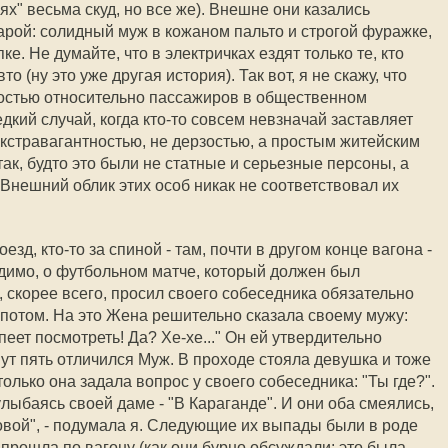
х" весьма скуд, но все же). Внешне они казались
рой: солидный муж в кожаном пальто и строгой фуражке,
ке. Не думайте, что в электричках ездят только те, кто
о (ну это уже другая история). Так вот, я не скажу, что
остью относительно пассажиров в общественном
редкий случай, когда кто-то совсем невзначай заставляет
экстравагантностью, не дерзостью, а простым житейским
ак, будто это были не статные и серьезные персоны, а
Внешний облик этих особ никак не соответствовал их
езд, кто-то за спиной - там, почти в другом конце вагона -
идимо, о футбольном матче, который должен был
, скорее всего, просил своего собеседника обязательно
 потом. На это Жена решительно сказала своему мужу:
спеет посмотреть! Да? Хе-хе..." Он ей утвердительно
инут пять отличился Муж. В проходе стояла девушка и тоже
олько она задала вопрос у своего собеседника: "Ты где?".
улыбаясь своей даме - "В Караганде". И они оба смеялись,
оловой", - подумала я. Следующие их выпады были в роде
прошла по вагону (как они бурно обсуждали: это была