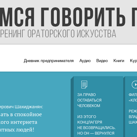
Дневник предпринимателя
Аудио
Видео
Книги
Ку
ЗА ПРАВО
ФИЛ
ОСТАВАТЬСЯ
«КЛ
ЧЕЛОВЕКОМ
ирович Шахиджанян:
РЕЖ
ать в спокойное
ИЗ ЭТОГО
ВЛА
кого интернета
КОНЦЛАГЕРЯ
ША
нтных людей
!
НЕ ВОЗВРАЩАЛИСЬ.
НО ОН — ВЕРНУЛСЯ