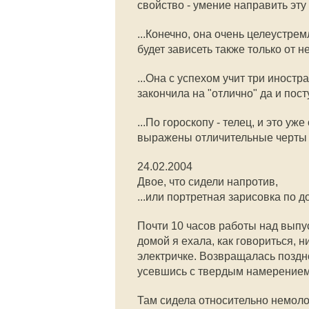
свойство - умение направить эту 
...Конечно, она очень целеустрем
будет зависеть также только от не
...Она с успехом учит три иност
закончила на "отлично" да и пос
...По гороскопу - телец, и это уж
выражены отличительные черты эт
24.02.2004
Двое, что сидели напротив,
...или портретная зарисовка по 
Почти 10 часов работы над выпус
домой я ехала, как говориться, н
электричке. Возвращалась поздн
усевшись с твердым намерением у
Там сидела относительно немолода