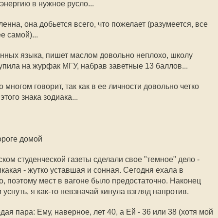
энергию в нужное русло...
ленна, она добьется всего, что пожелает (разумеется, все
е самой)...
ранных языка, пишет маслом довольно неплохо, школу
тупила на журфак МГУ, набрав заветные 13 баллов...
е о многом говорит, так как в ее личности довольно четко
ого знака зодиака...
дороге домой
ком студенческой газеты сделали свое "темное" дело -
икакая - жутко уставшая и сонная. Сегодня ехала в
о, поэтому мест в вагоне было предостаточно. Наконец
снуть, я как-то невзначай кинула взгляд напротив.
я пара: Ему, наверное, лет 40, а Ей - 36 или 38 (хотя мой