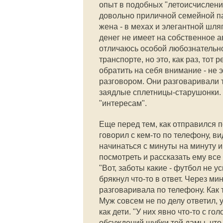
опыт в подобных "летоисчисления
довольно приличной семейной па
жена - в мехах и элегантной шляп
денег не имеет на собственное авт
отличаюсь особой любознательн
транспорте, но это, как раз, тот 
обратить на себя внимание - не 
разговором. Они разговаривали т
заядлые сплетницы-старушонки. 
"интересам".
Еще перед тем, как отправился по
говорил с кем-то по телефону, в
начинаться с минуты на минуту и
посмотреть и рассказать ему все
"Вот, заботы какие - футбол не у
брякнул что-то в ответ. Через м
разговаривала по телефону. Как т
Муж совсем не по делу ответил, 
как дети. "У них явно что-то с г
обсуждений шубки той дамы, что 