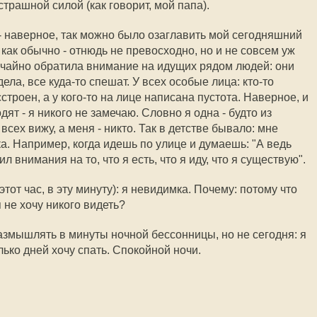
страшной силой (как говорит, мой папа).
 - наверное, так можно было озаглавить мой сегодняшний
 как обычно - отнюдь не превосходно, но и не совсем уж
лучайно обратила внимание на идущих рядом людей: они
дела, все куда-то спешат. У всех особые лица: кто-то
сстроен, а у кого-то на лице написана пустота. Наверное, и
дят - я никого не замечаю. Словно я одна - будто из
всех вижу, а меня - никто. Так в детстве бывало: мне
ка. Например, когда идешь по улице и думаешь: "А ведь
л внимания на то, что я есть, что я иду, что я существую".
этот час, в эту минуту): я невидимка. Почему: потому что
 не хочу никого видеть?
азмышлять в минуты ночной бессонницы, но не сегодня: я
лько дней хочу спать. Спокойной ночи.