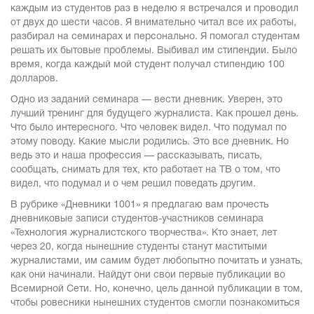
каждым из студентов раз в неделю я встречался и проводил
от двух до шести часов. Я внимательно читал все их работы,
разбирал на семинарах и персонально. Я помогал студентам
решать их бытовые проблемы. Выбивал им стипендии. Было
время, когда каждый мой студент получал стипендию 100
долларов.
Одно из заданий семинара — вести дневник. Уверен, это
лучший тренинг для будущего журналиста. Как прошел день.
Что было интересного. Что человек видел. Что подумал по
этому поводу. Какие мысли родились. Это все дневник. Но
ведь это и наша профессия — рассказывать, писать,
сообщать, снимать для тех, кто работает на ТВ о том, что
видел, что подумал и о чем решил поведать другим.
В рубрике «Дневники 1001» я предлагаю вам прочесть
дневниковые записи студентов-участников семинара
«Технология журналистского творчества». Кто знает, лет
через 20, когда нынешние студенты станут маститыми
журналистами, им самим будет любопытно почитать и узнать,
как они начинали. Найдут они свои первые публикации во
Всемирной Сети. Но, конечно, цель данной публикации в том,
чтобы ровесники нынешних студентов смогли познакомиться