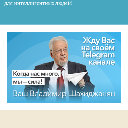
для интеллигентных людей
!