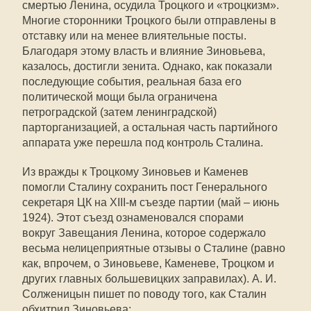
смертью Ленина, осудила Троцкого и «троцкизм».
Многие сторонники Троцкого были отправлены в
отставку или на менее влиятельные посты.
Благодаря этому власть и влияние Зиновьева,
казалось, достигли зенита. Однако, как показали
последующие события, реальная база его
политической мощи была ограничена
петроградской (затем ленинградской)
парторганизацией, а остальная часть партийного
аппарата уже перешла под контроль Сталина.
Из вражды к Троцкому Зиновьев и Каменев
помогли Сталину сохранить пост Генерального
секретаря ЦК на XIII-м съезде партии (май – июнь
1924). Этот съезд ознаменовался спорами
вокруг Завещания Ленина, которое содержало
весьма нелицеприятные отзывы о Сталине (равно
как, впрочем, о Зиновьеве, Каменеве, Троцком и
других главных большевицких заправилах). А. И.
Солженицын пишет по поводу того, как Сталин
обхитрил Зиновьева: