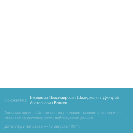
Владимир Владимирович Шахиджанян
,
Дмитрий
Основатели:
Анатольевич Волков
Администрация сайта не всегда разделяет мнения авторов и не
отвечает за достоверность публикуемых данных.
Дата открытия сайта — 17 августа 1997 г.