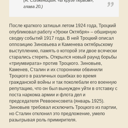
(А. Солженицын. «В круге первом»,
глава 20.)
После краткого затишья летом 1924 года, Троцкий
опубликовал работу «Уроки Октября» – обширную
сводку событий 1917 года. В ней Троцкий описал
оппозицию Зиновьева и Каменева октябрьскому
выступлению, память о которой эти двое всячески
старались стереть. Открылся новый раунд борьбы
«триумвирата» против Троцкого. Зиновьев,
Каменев, Сталин и их сторонники обвинили
Троцкого в различных ошибках во время
гражданской войны и так поколебали его военную
репутацию, что он был вынужден уйти в отставку с
поста наркома армии и флота дел и
председателя Реввоенсовета (январь 1925).
Зиновьев требовал исключить Троцкого из партии,
но Сталин отклонил это предложение, умело
разыгрывая роль примирителя.