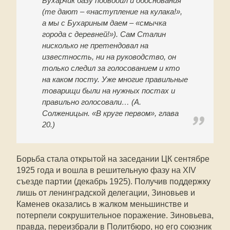
Бухарчик базу подводил и обоснования
(те дают – «наступление на кулака!»,
а мы с Бухариным даем – «смычка
города с деревней!»). Сам Сталин
нисколько не претендовал на
известность, ни на руководство, он
только следил за голосованием и кто
на каком посту. Уже многие правильные
товарищи были на нужных постах и
правильно голосовали… (А.
Солженицын. «В круге первом», глава
20.)
Борьба стала открытой на заседании ЦК сентябре
1925 года и вошла в решительную фазу на XIV
съезде партии (декабрь 1925). Получив поддержку
лишь от ленинградской делегации, Зиновьев и
Каменев оказались в жалком меньшинстве и
потерпели сокрушительное поражение. Зиновьева,
правда, переизбрали в Политбюро, но его союзник