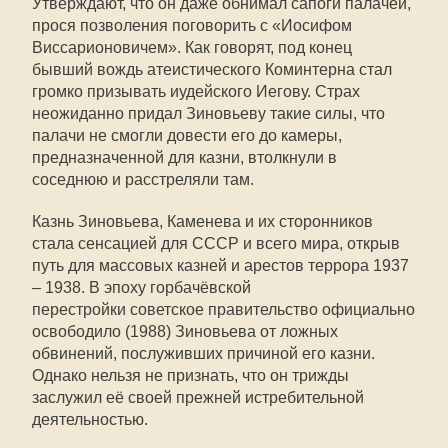
Утверждают, что он даже обнимал сапоги палачей,
прося позволения поговорить с «Иосифом
Виссарионовичем». Как говорят, под конец
бывший вождь атеистического Коминтерна стал
громко призывать иудейского Иегову. Страх
неожиданно придал Зиновьеву такие силы, что
палачи не смогли довести его до камеры,
предназначенной для казни, втолкнули в
соседнюю и расстреляли там.
Казнь Зиновьева, Каменева и их сторонников
стала сенсацией для СССР и всего мира, открыв
путь для массовых казней и арестов террора 1937
– 1938. В эпоху горбачёвской
перестройки советское правительство официально
освободило (1988) Зиновьева от ложных
обвинений, послуживших причиной его казни.
Однако нельзя не признать, что он трижды
заслужил её своей прежней истребительной
деятельностью.