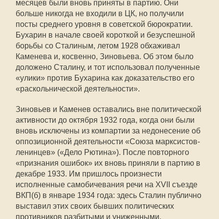
месяцев были вновь приняты в партию. Они
больше никогда не входили в ЦК, но получили
посты среднего уровня в советской бюрократии.
Бухарин в начале своей короткой и безуспешной
борьбы со Сталиным, летом 1928 обхаживал
Каменева и, косвенно, Зиновьева. Об этом было
доложено Сталину, и тот использовал полученные
«улики» против Бухарина как доказательство его
«раскольнической деятельности».
Зиновьев и Каменев оставались вне политической
активности до октября 1932 года, когда они были
вновь исключены из компартии за недонесение об
оппозиционной деятельности «Союза марксистов-
ленинцев» («Дело Рютина»). После повторного
«признания ошибок» их вновь приняли в партию в
декабре 1933. Им пришлось произнести
исполненные самобичевания речи на XVII съезде
ВКП(б) в январе 1934 года: здесь Сталин публично
выставил этих своих бывших политических
противников разбитыми и униженными.