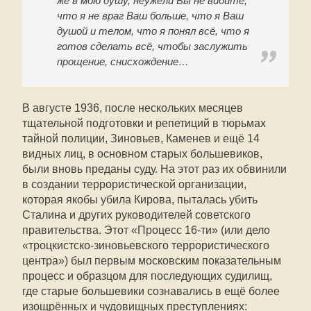
же в мою душу, неужели Вы не видите,
что я не враг Ваш больше, что я Ваш
душой и телом, что я понял всё, что я
готов сделать всё, чтобы заслужить
прощение, снисхождение…
В августе 1936, после нескольких месяцев
тщательной подготовки и репетиций в тюрьмах
тайной полиции, Зиновьев, Каменев и ещё 14
видных лиц, в основном старых большевиков,
были вновь преданы суду. На этот раз их обвинили
в создании террористической организации,
которая якобы убила Кирова, пыталась убить
Сталина и других руководителей советского
правительства. Этот «Процесс 16-ти» (или дело
«троцкистско-зиновьевского террористического
центра») был первым московским показательным
процесс и образцом для последующих судилищ,
где старые большевики сознавались в ещё более
изощрённых и чудовищных преступлениях: