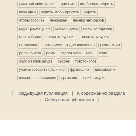
дмитрий шостакович
дневник
как бросить курить
карандаш
курить чтобы бросить
курить
чтобы бросить
ленфильм
леонид енгибаров
марат рахматулин
михаил ромм
николай черняев
олег табаков
отказ от курения
перестать курить
потапенко
программист вадим коваленко
рахматулин
ролан быков
ромм
сергей эйзенштейн
соло
соло на клавиатуре
сысоев
товстоногов
учимся говорить публично
фрейндлих
шахиджанян
шварц
шостакович
эргосоло
юрий никулин
Предыдущая публикация
|
К содержанию раздела
|
Следующая публикация