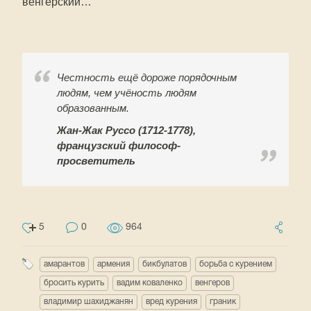
венгерский…
Честность ещё дороже порядочным
людям, чем учёность людям
образованным.
Жан-Жак Руссо (1712-1778),
французский философ-
просветитель
5
0
964
амарантов
армения
бикбулатов
борьба с курением
бросить курить
вадим коваленко
венгеров
владимир шахиджанян
вред курения
граник