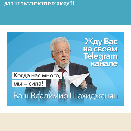
для интеллигентных людей
!