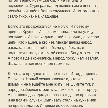
потом вернулись – уже были не те. Будто
подменили. Один раз народ вышел сам и весь – на
позабытый набат. Война случилась. А потом опять
стало тихо, как на кладбище.
Долго это продолжаться не могло. И поэтому
пришел Хрущев. И все сами повалили на улицу –
поглядеть. И пока ходили – забыли, куда дели свои
цепи. Кто нашел, а кто нет. Между делом народ
распахал степь, чтоб не было где бегать, и
поднялся к звездам – чтоб сказать Богу, что его нет.
А потом идеи кончились. Народ поскучнел и запил.
Шатался и пел песни под гармонь.
Долго это продолжаться не могло. И тогда пришел
Брежнев. Новый хозяин сказал: идите-ка вы по
домам и не мешайте мне жить. Не шумите тут. И
народ разбрелся строить гаражи и копать огороды.
А на площадь ходил два раза в год – по привычке
и на всякий случай. Выпивать стали на кухне или
на производстве. И прямо до безобразия.