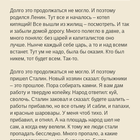
Долго это продолжаться не могло. И поэтому
родился Ленин. Тут все и началось – котел
кипящий! Все вышли из жилищ – посмотреть. И так
и забыли домой дорогу. Много полегло в давке, а
много поняло: без царей и капиталистов оно
лучше. Нынче каждый себе царь, а то и над всеми
встанет. Тут ум не надо, была бы оказия. Кто был
никем, тот будет всем. Так-то.
Долго это продолжаться не могло. И поэтому
пришел Сталин. Новый хозяин сказал: булыжники
– это прошлое. Пора собирать камни. Я вам дам
работу и твердую копейку. Народ ответил: куй,
сволочь. Сталин заковал и сказал: будете шалить –
работы прибавлю, но все отыму. И сабли, и папахи,
и красные шаровары. У меня чтоб тихо. И
прибавил, и отнял. А на площадь народ шел не
сам, а когда ему велели. К тому же люди стали
пропадать бесследно. Много пропало, а какие