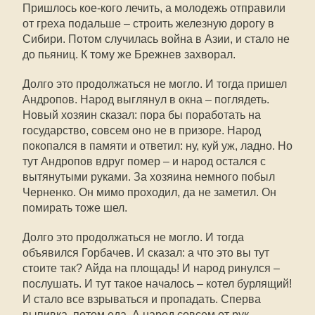
Пришлось кое-кого лечить, а молодежь отправили
от греха подальше – строить железную дорогу в
Сибири. Потом случилась война в Азии, и стало не
до пьяниц. К тому же Брежнев захворал.
Долго это продолжаться не могло. И тогда пришел
Андропов. Народ выглянул в окна – поглядеть.
Новый хозяин сказал: пора бы поработать на
государство, совсем оно не в призоре. Народ
покопался в памяти и ответил: ну, куй уж, ладно. Но
тут Андропов вдруг помер – и народ остался с
вытянутыми руками. За хозяина немного побыл
Черненко. Он мимо проходил, да не заметил. Он
помирать тоже шел.
Долго это продолжаться не могло. И тогда
объявился Горбачев. И сказал: а что это вы тут
стоите так? Айда на площадь! И народ ринулся –
послушать. И тут такое началось – котел бурлящий!
И стало все взрываться и пропадать. Сперва
выпивка, потом еда. А народ совсем от рук