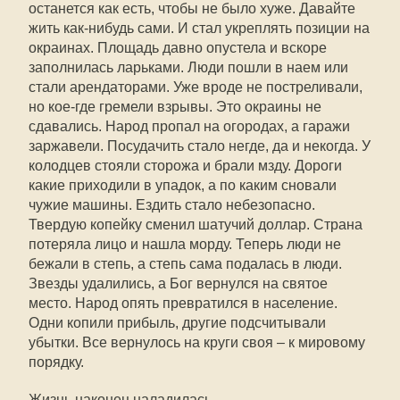
останется как есть, чтобы не было хуже. Давайте
жить как-нибудь сами. И стал укреплять позиции на
окраинах. Площадь давно опустела и вскоре
заполнилась ларьками. Люди пошли в наем или
стали арендаторами. Уже вроде не постреливали,
но кое-где гремели взрывы. Это окраины не
сдавались. Народ пропал на огородах, а гаражи
заржавели. Посудачить стало негде, да и некогда. У
колодцев стояли сторожа и брали мзду. Дороги
какие приходили в упадок, а по каким сновали
чужие машины. Ездить стало небезопасно.
Твердую копейку сменил шатучий доллар. Страна
потеряла лицо и нашла морду. Теперь люди не
бежали в степь, а степь сама подалась в люди.
Звезды удалились, а Бог вернулся на святое
место. Народ опять превратился в население.
Одни копили прибыль, другие подсчитывали
убытки. Все вернулось на круги своя – к мировому
порядку.
Жизнь наконец наладилась.