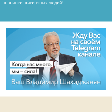
для интеллигентных людей
!