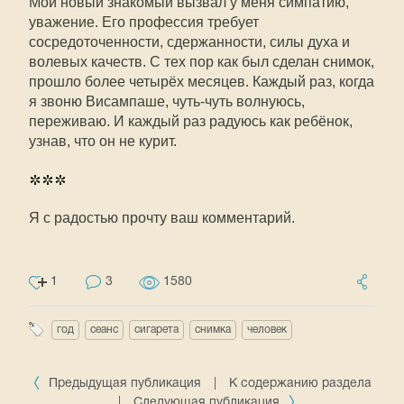
Мой новый знакомый вызвал у меня симпатию,
уважение. Его профессия требует
сосредоточенности, сдержанности, силы духа и
волевых качеств. С тех пор как был сделан снимок,
прошло более четырёх месяцев. Каждый раз, когда
я звоню Висампаше, чуть-чуть волнуюсь,
переживаю. И каждый раз радуюсь как ребёнок,
узнав, что он не курит.
***
Я с радостью прочту ваш комментарий.
1
3
1580
год
сеанс
сигарета
снимка
человек
Предыдущая публикация
|
К содержанию раздела
|
Следующая публикация