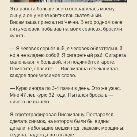
Эта работа больше всего понравилась моему
сыну, а он у меня критик взыскательный.
Висампаша приехал из Чечни. В его родном селе
пять человек, побывав на моих сеансах, бросили
курить.
— Я человек серьёзный, я человек обязательный,
но я не владею собой. Я сигаретный раб. Сигарета
маленькая, я большой, и я подчинён сигарете.
Помогите, спасите, — Висампаша отчеканивал
каждое произносимое слово.
— Курю иногда по
3-4
пачки в день. Это же ужас.
Мне 47 лет, курю 32 года. Пытался бросать —
ничего не вышло.
Я сфотографировал Висампашу. Постарался
сделать снимок, на котором были бы видны
детали: небольшие мешки под глазами, морщины,
седина, надежда во взгляде.