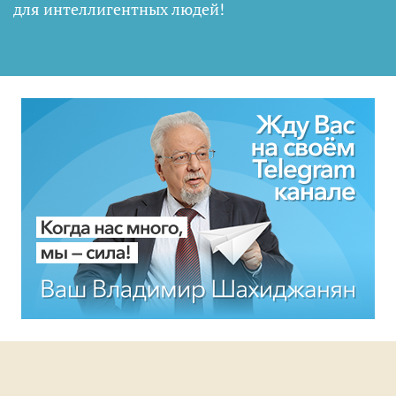
для интеллигентных людей
!