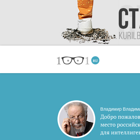
Владимир Владим
Добро пожалов
место российс
для интеллиге