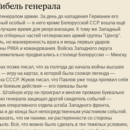
Гибель генерала
генералом армии. За день до нападения Германии его
дный особый — в него кроме Белорусской ССР вошла ещё
 лучшее время для реорганизации. К тому же Западный
ых отборных частей гитлеровских армий группы "Центр".
ть, но маневренность врага и мощь первых ударов
ны РККА и командования. Войска Западного округа
емительно продвигались к столице Белоруссии — Минску.
х позже писал, что за полгода до начала войны высшее
— игру на картах, в которой была схожая легенда —
а СССР. Жуков писал, что Павлов уже тогда проявил себя
м боевым действия — его приказы были
 Штабную игру он проиграл и многие промахи буквально
ако генерала защищал другой свидетель событий —
ик оперативного отдела штаба Западного фронта,
ала и до конца был непосредственным участником событий.
казать, что ни паники, ни растерянности со стороны
ыло. Всё, что можно было сделать в тех тяжёлых условиях,