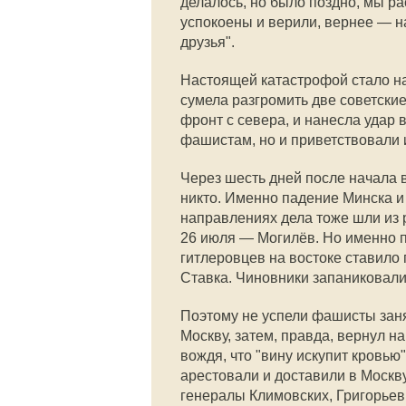
делалось, но было поздно, мы ра
успокоены и верили, вернее — н
друзья".
Настоящей катастрофой стало на
сумела разгромить две советски
фронт с севера, и нанесла удар 
фашистам, но и приветствовали и
Через шесть дней после начала 
никто. Именно падение Минска и
направлениях дела тоже шли из р
26 июля — Могилёв. Но именно 
гитлеровцев на востоке ставило 
Ставка. Чиновники запаниковали,
Поэтому не успели фашисты заня
Москву, затем, правда, вернул н
вождя, что "вину искупит кровь
арестовали и доставили в Москв
генералы Климовских, Григорьев