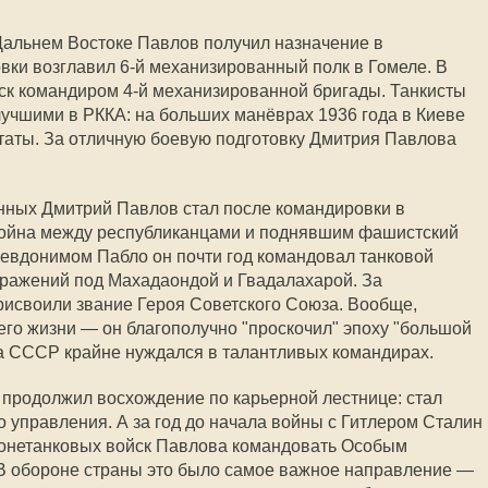
Дальнем Востоке Павлов получил назначение в
вки возглавил 6-й механизированный полк в Гомеле. В
йск командиром 4-й механизированной бригады. Танкисты
учшими в РККА: на больших манёврах 1936 года в Киеве
таты. За отличную боевую подготовку Дмитрия Павлова
нных Дмитрий Павлов стал после командировки в
война между республиканцами и поднявшим фашистский
евдонимом Пабло он почти год командовал танковой
сражений под Махадаондой и Гвадалахарой. За
рисвоили звание Героя Советского Союза. Вообще,
его жизни — он благополучно "проскочил" эпоху "большой
гда СССР крайне нуждался в талантливых командирах.
продолжил восхождение по карьерной лестнице: стал
 управления. А за год до начала войны с Гитлером Сталин
ронетанковых войск Павлова командовать Особым
 В обороне страны это было самое важное направление —