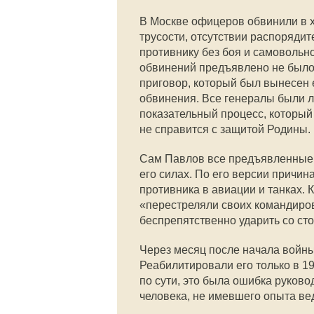
В Москве офицеров обвинили в х
трусости, отсутствии распоряди
противнику без боя и самовольн
обвинений предъявлено не было.
приговор, который был вынесен е
обвинения. Все генералы были л
показательный процесс, который г
не справится с защитой Родины.
Сам Павлов все предъявленные о
его силах. По его версии причи
противника в авиации и танках.
«перестреляли своих командиро
беспрепятственно ударить со ст
Через месяц после начала войны
Реабилитировали его только в 19
по сути, это была ошибка руково
человека, не имевшего опыта в