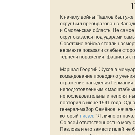
К началу войны Павлов был уже 
округ был преобразован в Запа
и Смоленская область. Не самое
округ оказался под ударами сам
Советские войска стояли насмер
вермахта показали слабые сторо
терпели поражения, фашисты стр
Маршал Георгий Жуков в мемуара
командование проводило учения 
отражение нападения Германии н
неподготовленным к масштабны
непоследовательны и непонятны.
повторил в июне 1941 года. Одн
генерал-майор Семёнов, начальн
который
писал
: "Я лично от нач
Со всей ответственностью могу с
Павлова и его заместителей не б