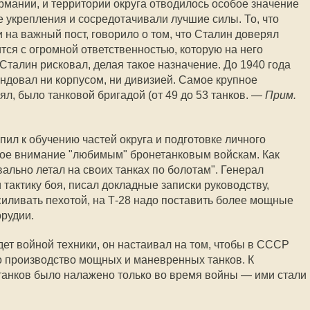
мании, и территории округа отводилось особое значение
 укрепления и сосредотачивали лучшие силы. То, что
 на важный пост, говорило о том, что Сталин доверял
ится с огромной ответственностью, которую на него
 Сталин рисковал, делая такое назначение. До 1940 года
ндовал ни корпусом, ни дивизией. Самое крупное
ял, было танковой бригадой (от 49 до 53 танков. —
Прим.
л к обучению частей округа и подготовке личного
обое внимание "любимым" бронетанковым войскам. Как
ально летал на своих танках по болотам". Генерал
тактику боя, писал докладные записки руководству,
усиливать пехотой, на Т-28 надо поставить более мощные
орудии.
дет войной техники, он настаивал на том, чтобы в СССР
о производство мощных и маневренных танков. К
танков было налажено только во время войны — ими стали