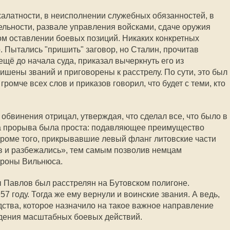
алатности, в неисполнении служебных обязанностей, в
тельности, развале управления войсками, сдаче оружия
ом оставлении боевых позиций. Никаких конкретных
 Пытались "пришить" заговор, но Сталин, прочитав
щё до начала суда, приказал вычеркнуть его из
ишены званий и приговорены к расстрелу. По сути, это был
ромче всех слов и приказов говорил, что будет с теми, кто
бвинения отрицал, утверждая, что сделал все, что было в
на прорыва была проста: подавляющее преимущество
 Кроме того, прикрывавшие левый фланг литовские части
в и разбежались», тем самым позволив немцам
ороны Вильнюса.
 Павлов был расстрелян на Бутовском полигоне.
57 году. Тогда же ему вернули и воинские звания. А ведь,
дства, которое назначило на такое важное направление
едения масштабных боевых действий.