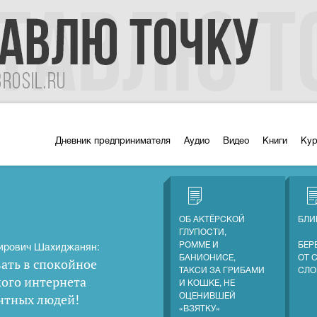
Дневник предпринимателя
Аудио
Видео
Книги
Ку
ОБ АКТЁРСКОЙ
БЛИ
ГЛУПОСТИ,
РОММЕ И
БЕР
ирович Шахиджанян:
БАНИОНИСЕ,
ОТ 
ать в спокойное
ТАКСИ ЗА ГРИБАМИ
СЛО
кого интернета
И КОШКЕ, НЕ
нтных людей
!
ОЦЕНИВШЕЙ
«ВЗЯТКУ»