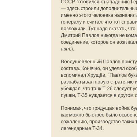
СССР готовился к нападению Гер
— здесь строили дополнительные
именно этого человека назначили
генералу и считал, что тот справ
возложили. Тут надо сказать, что
Дмитрий Павлов никогда не кома
соединение, которое он возглавл
авт.
).
Воодушевлённый Павлов приступи
состава. Конечно, он уделял ос
вспоминал Хрущёв, "Павлов букв
разрабатывал новую стратегию и 
убеждал, что танк Т-26 следует 
пушки, Т-35 нуждается в другом 
Понимая, что грядущая война бу
как можно быстрее было освоен
сожалению, производство таких 
легендарные Т-34.