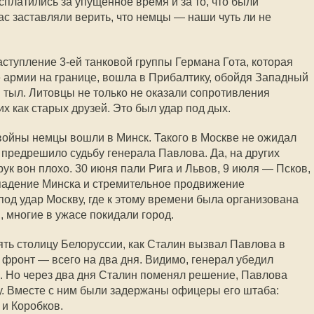
сплатились за упущенное время и за то, что были
ас заставляли верить, что немцы — наши чуть ли не
ступление 3-ей танковой группы Германа Гота, которая
е армии на границе, вошла в Прибалтику, обойдя Западный
в тыл. Литовцы не только не оказали сопротивления
х как старых друзей. Это был удар под дых.
войны немцы вошли в Минск. Такого в Москве не ожидал
 предрешило судьбу генерала Павлова. Да, на других
ук вон плохо. 30 июня пали Рига и Львов, 9 июля — Псков,
падение Минска и стремительное продвижение
под удар Москву, где к этому времени была организована
 многие в ужасе покидали город.
ть столицу Белоруссии, как Сталин вызвал Павлова в
а фронт — всего на два дня. Видимо, генерал убедил
ю". Но через два дня Сталин поменял решение, Павлова
у. Вместе с ним были задержаны офицеры его штаба:
 и Коробков.