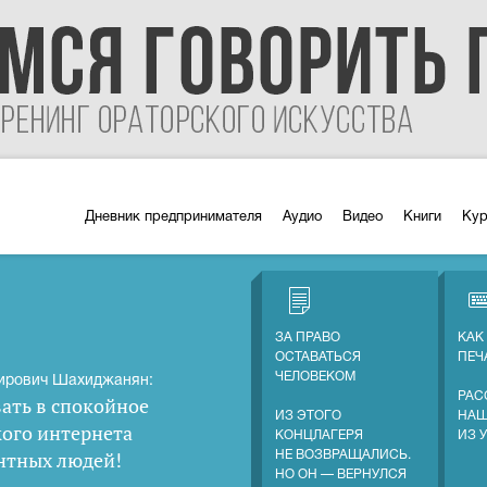
Дневник предпринимателя
Аудио
Видео
Книги
Ку
ЗА ПРАВО
КАК
ОСТАВАТЬСЯ
ПЕЧ
ЧЕЛОВЕКОМ
ирович Шахиджанян:
РАС
ать в спокойное
ИЗ ЭТОГО
НАШ
кого интернета
КОНЦЛАГЕРЯ
ИЗ 
нтных людей
!
НЕ ВОЗВРАЩАЛИСЬ.
НО ОН — ВЕРНУЛСЯ