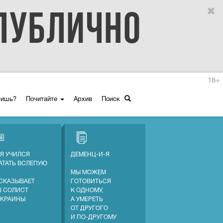
18+
ришь?
Почитайте
Архив
Поиск
 Я УЧИЛСЯ
ДЕМЕНЦ-И-Я
АТАТЬ ВСЛЕПУЮ
МЫ МОЖЕМ
СКАЗЫВАЕТ
ГОТОВИТЬСЯ
 СОЛИСТ
К ОДНОМУ,
УКРАИНЫ
А УМЕРЕТЬ
ОТ ДРУГОГО
И ПО-ДРУГОМУ