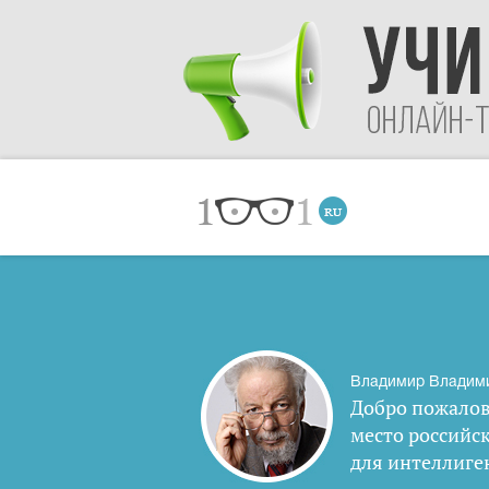
Владимир Владим
Добро пожалов
место российс
для интеллиге