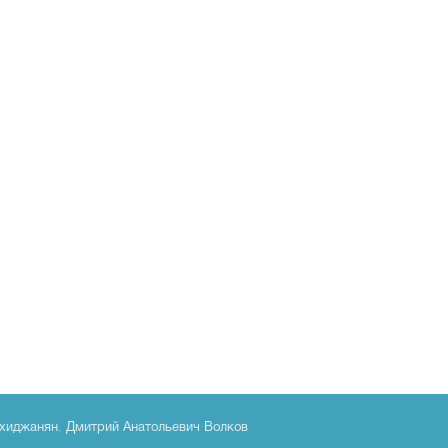
хиджанян
,
Дмитрий Анатольевич Волков