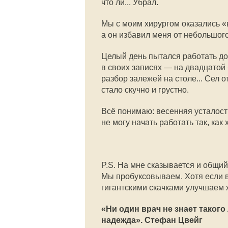
что ли... Убрал.
Мы с моим хирургом оказались «в
а он избавил меня от небольшог
Целый день пытался работать до
в своих записях — на двадцатой
разбор залежей на столе... Сел 
стало скучно и грустно.
Всё понимаю: весенняя усталость
не могу начать работать так, как хо
P.S. На мне сказывается и общи
Мы пробуксовываем. Хотя если в
гигантскими скачками улучшаем ж
«Ни один врач не знает такого
надежда». Стефан Цвейг