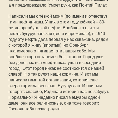
а я предупреждало! Умоет руки, как Понтий Пилат.
Написали мы с тёзкой моим (по имени и отчеству)
гимн нефтяникам. У них в этом году юбилей – 80-
летие оренбургской нефти. Вообще-то вся эта
нефть бугурусланская (где я и проживаю), в 1943
году эту нефть дала первая у нас скважина, рядом
с которой я живу (впритык), но Оренбург
планомерно оттягивает эти лавры себе. Мы
вообще скоро останемся без штанов. Город уже
без денег, т.к. вся «нефтянка» ушла в соседний
город. Этот город никак не соотносится с нашей
славой. Но так рулят наши кормчие. И вот мы
написали гимн той организации, которая еще
вчера кормила весь наш Бугуруслан. И они нам
говорят: спасибо, Родина и история вас не забудут.
Нормально? Я недавно писал мемуары одной
даме, они все религиозные, она тоже говорит:
Господь тебя вознаградит!