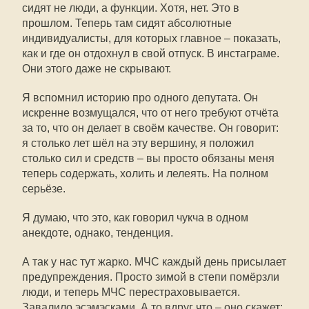
сидят не люди, а функции. Хотя, нет. Это в
прошлом. Теперь там сидят абсолютные
индивидуалисты, для которых главное – показать,
как и где он отдохнул в свой отпуск. В инстаграме.
Они этого даже не скрывают.
Я вспомнил историю про одного депутата. Он
искренне возмущался, что от него требуют отчёта
за то, что он делает в своём качестве. Он говорит:
я столько лет шёл на эту вершину, я положил
столько сил и средств – вы просто обязаны меня
теперь содержать, холить и лелеять. На полном
серьёзе.
Я думаю, что это, как говорил чукча в одном
анекдоте, однако, тенденция.
А так у нас тут жарко. МЧС каждый день присылает
предупреждения. Просто зимой в степи помёрзли
люди, и теперь МЧС перестраховывается.
Завалило эсэмэсками. А то вдруг что – оно скажет: