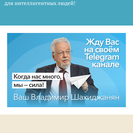
для интеллигентных людей
!