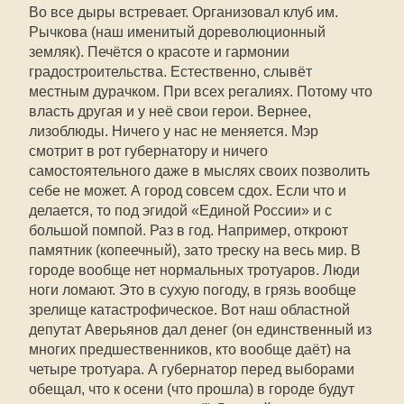
Во все дыры встревает. Организовал клуб им.
Рычкова (наш именитый дореволюционный
земляк). Печётся о красоте и гармонии
градостроительства. Естественно, слывёт
местным дурачком. При всех регалиях. Потому что
власть другая и у неё свои герои. Вернее,
лизоблюды. Ничего у нас не меняется. Мэр
смотрит в рот губернатору и ничего
самостоятельного даже в мыслях своих позволить
себе не может. А город совсем сдох. Если что и
делается, то под эгидой «Единой России» и с
большой помпой. Раз в год. Например, откроют
памятник (копеечный), зато треску на весь мир. В
городе вообще нет нормальных тротуаров. Люди
ноги ломают. Это в сухую погоду, в грязь вообще
зрелище катастрофическое. Вот наш областной
депутат Аверьянов дал денег (он единственный из
многих предшественников, кто вообще даёт) на
четыре тротуара. А губернатор перед выборами
обещал, что к осени (что прошла) в городе будут