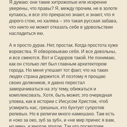
Я думаю: они такие хитрожопые или искренне
уверены, что правы? Я, между прочим, не в золоте
купаюсь, и все это прекрасно знают, и знают, что я
дорого стою, но халява – это такая русская забава,
что никто не может отказать себе в удовольствии
насладиться ею.
А я просто дурак. Нет, простак. Когда простота хуже
воровства. Я обворовываю себя. И все довольны,
и все смеются. Вот и Сидоров такой. Не понимаю,
как он столько лет был главным архитектором
города. Но меня утешает тот факт, что на таких
людях страна держится. И поэтому я прощаю
своих должников, я давно перестал
заморачиваться на эту тему, обижаться и
комплексовать. Хотя, быть может, это очередная
уловка, как в истории с Иисусом Христом, чтоб
усмирить нас, грешных, кто бунтует супротив
релевых. Но в религии много намешано. Там есть
и «око за око, зуб за зуб», и «не мир принес я вам,
но меч», и многое другое. Так что посмотрим…