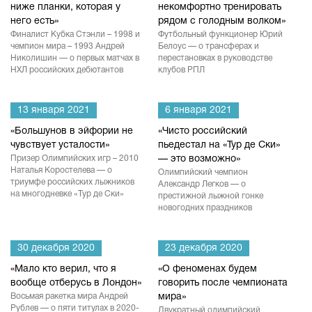
ниже планки, которая у
некомфортно тренировать
него есть»
рядом с голодным волком»
Финалист Кубка Стэнли – 1998 и
Футбольный функционер Юрий
чемпион мира – 1993 Андрей
Белоус — о трансферах и
Николишин — о первых матчах в
перестановках в руководстве
НХЛ российских дебютантов
клубов РПЛ
13 января 2021
6 января 2021
«Большунов в эйфории не
«Чисто российский
чувствует усталости»
пьедестал на «Тур де Ски»
Призер Олимпийских игр – 2010
— это возможно»
Наталья Коростелева — о
Олимпийский чемпион
триумфе российских лыжников
Александр Легков — о
на многодневке «Тур де Ски»
престижной лыжной гонке
новогодних праздников
30 декабря 2020
23 декабря 2020
«Мало кто верил, что я
«О феноменах будем
вообще отберусь в Лондон»
говорить после чемпионата
Восьмая ракетка мира Андрей
мира»
Рублев — о пяти титулах в 2020-
Двукратный олимпийский