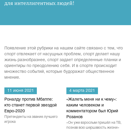
для интеллигентных людей
!
Появление этой рубрики на нашем сайте связано с тем, что
спорт отвлекает от насущных проблем, спорт делает нашу
жизнь разнобразнее, спорт задает определенные планки и
ориентиры по преодолению себя. И в спорте происходит
множество событий, которые будоражат общественное
мнение.
11 июня 2021
4 марта 2021
Роналду против Мбаппе:
«Жалеть меня ни к чему»:
кто станет первой звездой
каким человеком и
Евро-2020
комментатором был Юрий
Претенденты на звание лучшего
Розанов
игрока
«Он уже взрослым пришёл на ТВ,
познав всю шершавость жизни»