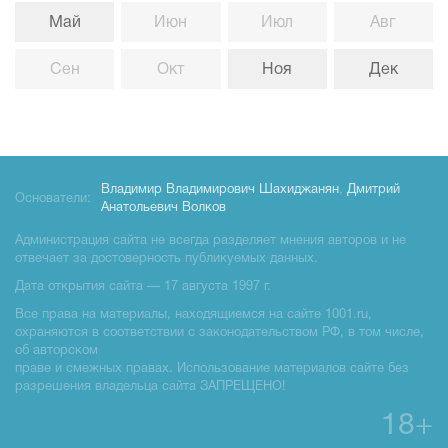
Май
Июн
Июл
Авг
Сен
Окт
Ноя
Дек
Владимир Владимирович Шахиджанян
,
Дмитрий
Основатели:
Анатольевич Волков
Администрация сайта не всегда разделяет мнения авторов и не
отвечает за достоверность публикуемых данных.
Дата открытия сайта — 17 августа 1997 г.
Все права на материалы, находящиемся на сайте 1001.ru,
охраняются в соответствии с законодательством РФ, в том числе,
об авторском
праве и смежных правах. Использование материалов сайте без
разрешения владельца сайта ЗАПРЕЩЕНО!
18+