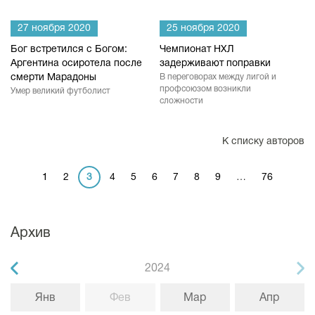
27 ноября 2020
25 ноября 2020
Бог встретился с Богом:
Чемпионат НХЛ
Аргентина осиротела после
задерживают поправки
смерти Марадоны
В переговорах между лигой и
профсоюзом возникли
Умер великий футболист
сложности
К списку авторов
1
2
3
4
5
6
7
8
9
…
76
Архив
2024
Янв
Фев
Мар
Апр