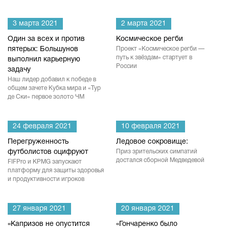
3 марта 2021
2 марта 2021
Один за всех и против
Космическое регби
пятерых: Большунов
Проект «Космическое регби —
путь к звёздам» стартует в
выполнил карьерную
России
задачу
Наш лидер добавил к победе в
общем зачете Кубка мира и «Тур
де Ски» первое золото ЧМ
24 февраля 2021
10 февраля 2021
Перегруженность
Ледовое сокровище:
футболистов оцифруют
Приз зрительских симпатий
достался сборной Медведевой
FIFPro и KPMG запускают
платформу для защиты здоровья
и продуктивности игроков
27 января 2021
20 января 2021
«Капризов не опустится
«Гончаренко было