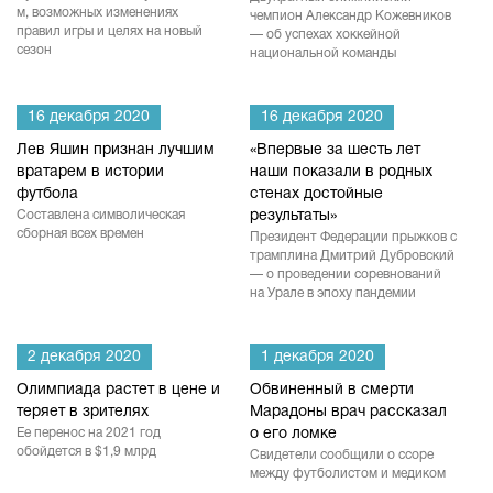
м, возможных изменениях
чемпион Александр Кожевников
правил игры и целях на новый
— об успехах хоккейной
сезон
национальной команды
16 декабря 2020
16 декабря 2020
Лев Яшин признан лучшим
«Впервые за шесть лет
вратарем в истории
наши показали в родных
футбола
стенах достойные
Составлена символическая
результаты»
сборная всех времен
Президент Федерации прыжков с
трамплина Дмитрий Дубровский
— о проведении соревнований
на Урале в эпоху пандемии
2 декабря 2020
1 декабря 2020
Олимпиада растет в цене и
Обвиненный в смерти
теряет в зрителях
Марадоны врач рассказал
Ее перенос на 2021 год
о его ломке
обойдется в $1,9 млрд
Свидетели сообщили о ссоре
между футболистом и медиком