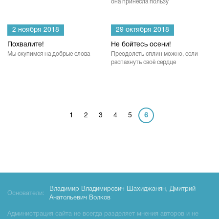
она принесла пользу
2 ноября 2018
29 октября 2018
Похвалите!
Не бойтесь осени!
Мы скупимся на добрые слова
Преодолеть сплин можно, если
распахнуть своё сердце
1
2
3
4
5
6
Владимир Владимирович Шахиджанян
,
Дмитрий
Основатели:
Анатольевич Волков
Администрация сайта не всегда разделяет мнения авторов и не