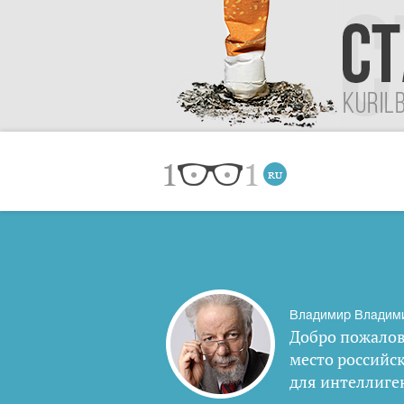
Владимир Владим
Добро пожалов
место российс
для интеллиге