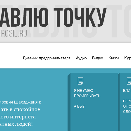
Дневник предпринимателя
Аудио
Видео
Книги
Ку
Я НЕ УМЕЮ
БЛИ
ПРОИГРЫВАТЬ
БЕР
ирович Шахиджанян:
А ВЫ?
ОТ 
ать в спокойное
СЛО
кого интернета
нтных людей
!