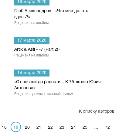
19 марта 2020
Глеб Александров - «Что мне делать
здесь?»
Рецензия на альбом
17 марта 2020
Artik & Asti - «7 (Part 2)»
Рецензия на альбом
14 марта 2020
«От печали до радости... К 75-летию Юрия
Антонова»
Рецензия: документальный фильм
К списку авторов
18
19
20
21
22
23
24
25
…
72