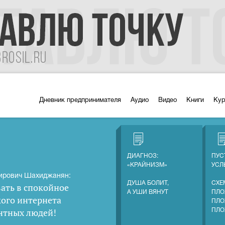
Дневник предпринимателя
Аудио
Видео
Книги
Ку
ДИАГНОЗ:
ПУС
«КРАЙНИЗМ»
УС
ирович Шахиджанян:
ДУША БОЛИТ,
СХЕ
ать в спокойное
А УШИ ВЯНУТ
ПЛО
кого интернета
ПЛО
нтных людей
!
ПЛО