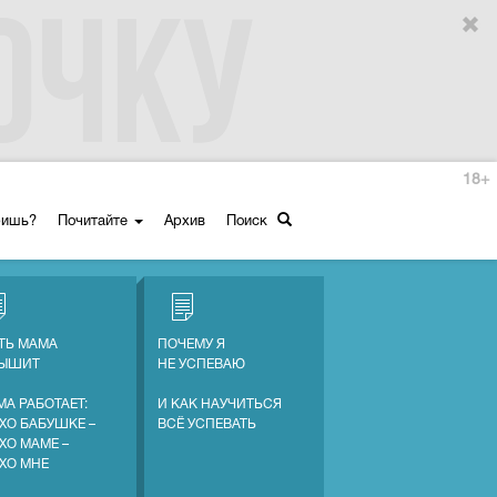
18+
ришь?
Почитайте
Архив
Поиск
ТЬ МАМА
ПОЧЕМУ Я
ЛЫШИТ
НЕ УСПЕВАЮ
МА РАБОТАЕТ:
И КАК НАУЧИТЬСЯ
ХО БАБУШКЕ –
ВСЁ УСПЕВАТЬ
ХО МАМЕ –
ХО МНЕ