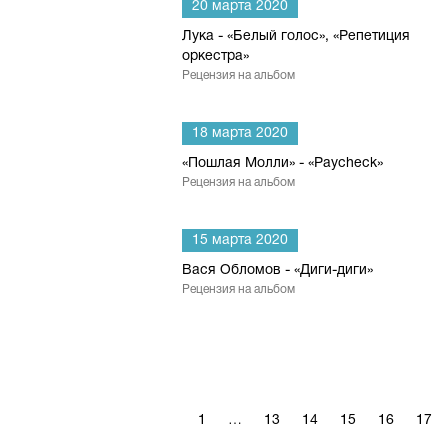
20 марта 2020
Лука - «Белый голос», «Репетиция
оркестра»
Рецензия на альбом
18 марта 2020
«Пошлая Молли» - «Paycheck»
Рецензия на альбом
15 марта 2020
Вася Обломов - «Диги-диги»
Рецензия на альбом
1
…
13
14
15
16
17