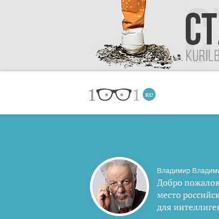
Владимир Владим
Добро пожалов
место российс
для интеллиге