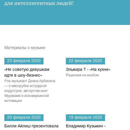
для интеллигентных людей
!
Материалы о музыке
23 февраля 2020
22 февраля 2020
«Не советую девушкам
Эльвира Т - «На кухне»
идти в шоу-бизнес»
Рецензия на альбом
Рок-музыкант Диана Арбенина
— о мясорубке эстрадной
индустрии, авторстве книг
Мураками и исковерканной
мотивации
20 февраля 2020
19 февраля 2020
Билли Айлиш презентовала
Владимир Кузьмин -