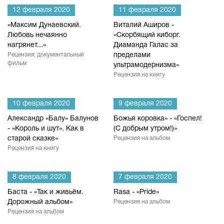
12 февраля 2020
11 февраля 2020
«Максим Дунаевский.
Виталий Аширов -
Любовь нечаянно
«Скорбящий киборг.
нагрянет...»
Диаманда Галас за
Рецензия: документальный
пределами
фильм
ультрамодернизма»
Рецензия на книгу
10 февраля 2020
9 февраля 2020
Александр «Балу» Балунов
Божья коровка» - «Госпел!
- «Король и шут». Как в
(С добрым утром!)»
старой сказке»
Рецензия на альбом
Рецензия на книгу
8 февраля 2020
7 февраля 2020
Баста - «Так и живьём.
Rasa - «Pride»
Дорожный альбом»
Рецензия на альбом
Рецензия на альбом