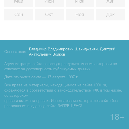
Май
Июн
Июл
Авг
Сен
Окт
Ноя
Дек
Владимир Владимирович Шахиджанян
,
Дмитрий
Основатели:
Анатольевич Волков
Администрация сайта не всегда разделяет мнения авторов и не
отвечает за достоверность публикуемых данных.
Дата открытия сайта — 17 августа 1997 г.
Все права на материалы, находящиемся на сайте 1001.ru,
охраняются в соответствии с законодательством РФ, в том числе,
об авторском
праве и смежных правах. Использование материалов сайте без
разрешения владельца сайта ЗАПРЕЩЕНО!
18+