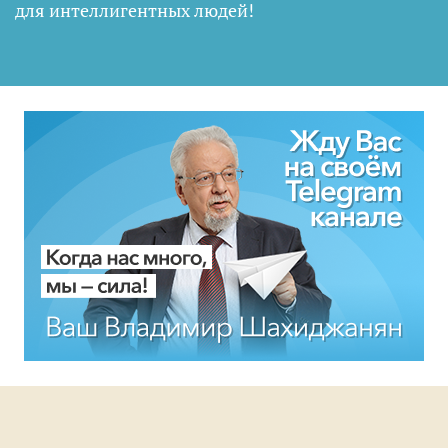
для интеллигентных людей
!