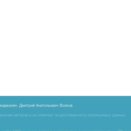
хиджанян
,
Дмитрий Анатольевич Волков
мнения авторов и не отвечает за достоверность публикуемых данных.