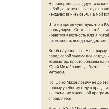
Я придерживаюсь другого мнения
собой достаточно высокую планку
неудачах винить себя. На мой вз
В то же время чувствую, что и Ю
формулирует. Он хочет, чтобы ни
нравится азартность Юрия Михайл
возможность всегда найдет, чего 
Вот бы Лужкова к нам на фирму 
перед собой задачу: все сотруд
компьютер, просто обязаны наби
Юрий Михайлович  добьется: вс
методом.
Но Юрию Михайловичу не до этого
новому учебному году, к праздни
выполнение жилищной программы. 
справляется.
Я знаю, Юрий Михайлович трудитс