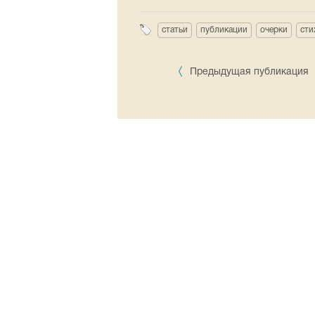
статьи
публикации
очерки
сти
Предыдущая публикация