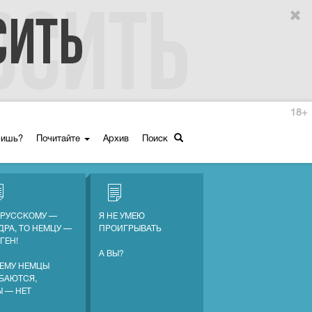
18+
ришь?
Почитайте
Архив
Поиск
 РУССКОМУ —
Я НЕ УМЕЮ
ДРА, ТО НЕМЦУ —
ПРОИГРЫВАТЬ
ГЕН!
А ВЫ?
ЕМУ НЕМЦЫ
БАЮТСЯ,
Ы — НЕТ