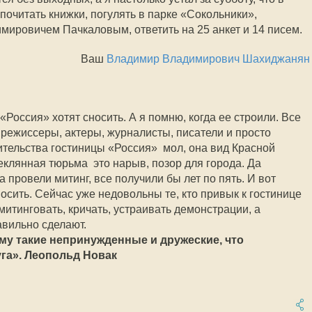
очитать книжки, погулять в парке «Сокольники»,
мировичем Пачкаловым, ответить на 25 анкет и 14 писем.
Ваш
Владимир Владимирович Шахиджанян
«Россия» хотят сносить. А я помню, когда ее строили. Все
 режиссеры, актеры, журналисты, писатели и просто
тельства гостиницы «Россия»  мол, она вид Красной
еклянная тюрьма  это нарыв, позор для города. Да
 провели митинг, все получили бы лет по пять. И вот
осить. Сейчас уже недовольны те, кто привык к гостинице
 митинговать, кричать, устраивать демонстрации, а
авильно сделают.
у такие непринужденные и дружеские, что
уга». Леопольд Новак