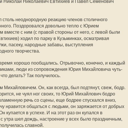
й Николай Николаевич Евтихиев и Павел Семенович
ал столь неоднородную реакцию членов столичного
нного. Поздоровался довольно тепло с Юрием
 вместе с ним (с правой стороны от него, с левой были
. Евтихиев) ходил по парку в Кузьминках, осматривая
лки, пасеку, народные забавы, выступления
одного творчества.
о время хорошо пообщались. Отрывочно, конечно, и каждый
ликами, люди из сопровождения Юрия Михайловича чуть-
 что делать? Так получилось.
Михайловичем. Он, как всегда, был подтянут, свеж, бодр.
ворится, не чуял ног своих, то Юрий Михайлович бодро
пламенную речь со сцены, еще бодрее спускался вниз,
у нравится общаться с людьми, он заряжается от добрых
н купается в успехе. И на этот раз он купался в
с утра шел дождь, настроение у всех было праздничным,
получилась славной.