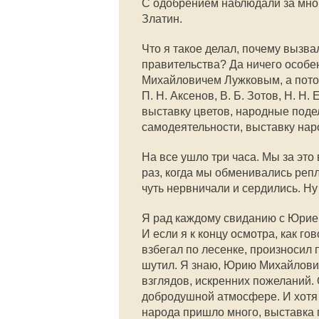
С одобрением наблюдали за мно
Златин.
Что я такое делал, почему вызв
правительства? Да ничего особе
Михайловичем Лужковым, а потом
П. Н. Аксенов, В. Б. Зотов, Н. Н
выставку цветов, народные поде
самодеятельности, выставку нар
На все ушло три часа. Мы за эт
раз, когда мы обменивались реп
чуть нервничали и сердились. Ну
Я рад каждому свиданию с Юрием 
И если я к концу осмотра, как го
взбегал по лесенке, произносил 
шутил. Я знаю, Юрию Михайлович
взглядов, искренних пожеланий. О
добродушной атмосфере. И хотя 
народа пришло много, выставка 