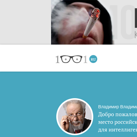
Владимир Владим
Добро пожалов
место российс
для интеллиге