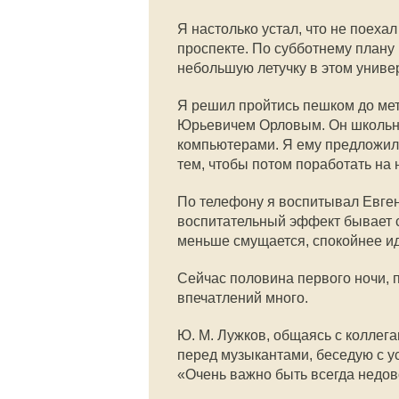
Я настолько устал, что не поех
проспекте. По субботнему план
небольшую летучку в этом универ
Я решил пройтись пешком до мет
Юрьевичем Орловым. Он школьник
компьютерами. Я ему предложил
тем, чтобы потом поработать на
По телефону я воспитывал Евге
воспитательный эффект бывает с
меньше смущается, спокойнее ид
Сейчас половина первого ночи, п
впечатлений много.
Ю. М. Лужков, общаясь с коллег
перед музыкантами, беседую с у
«Очень важно быть всегда недов