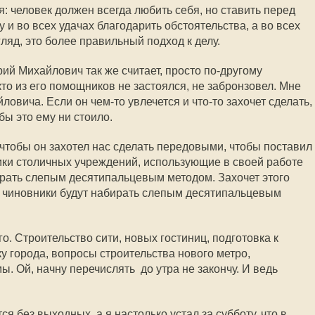
: человек должен всегда любить себя, но ставить перед
 и во всех удачах благодарить обстоятельства, а во всех
гляд, это более правильный подход к делу.
рий Михайлович так же считает, просто по-другому
кто из его помощников не застоялся, не забронзовел. Мне
овича. Если он чем-то увлечется и что-то захочет сделать,
бы это ему ни стоило.
 чтобы он захотел нас сделать передовыми, чтобы поставил
ники столичных учреждений, использующие в своей работе
рать слепым десятипальцевым методом. Захочет этого
е чиновники будут набирать слепым десятипальцевым
. Строительство сити, новых гостиниц, подготовка к
ку города, вопросы строительства нового метро,
Ой, начну перечислять  до утра не закончу. И ведь
я без выходных, а я настолько устал за субботу, что в