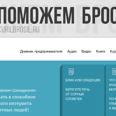
Дневник предпринимателя
Аудио
Видео
Книги
Ку
БЛИН ИЛИ ОЛАДУШЕК
ЧТО
ХАН
БЕРЕГИТЕ РЕЧЬ
МОР
ирович Шахиджанян:
ОТ СОРНЫХ
ать в спокойное
СЛОВЕЧЕК
ПОЧ
кого интернета
УЛЫ
нтных людей
!
А М