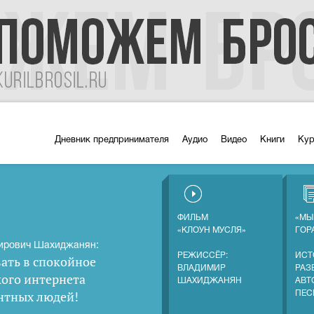
Дневник предпринимателя
Аудио
Видео
Книги
Ку
ФИЛЬМ
«МЫ
«КЛОУН МУСЛЯ»
ГОР
ирович Шахиджанян:
РЕЖИССЁР:
ИСТ
ать в спокойное
ВЛАДИМИР
РАЗ
кого интернета
ШАХИДЖАНЯН
АВТ
нтных людей
!
ПЕС