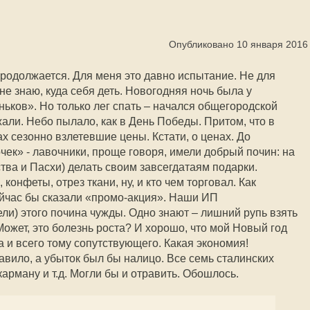
Опубликовано 10 января 2016
родолжается. Для меня это давно испытание. Не для
о не знаю, куда себя деть. Новогодняя ночь была у
оньков». Но только лег спать – начался общегородской
ожали. Небо пылало, как в День Победы. Притом, что в
ах сезонно взлетевшие цены. Кстати, о ценах. До
чек» - лавочники, проще говоря, имели добрый почин: на
тва и Пасхи) делать своим завсегдатаям подарки.
 конфеты, отрез ткани, ну, и кто чем торговал. Как
Сейчас бы сказали «промо-акция». Наши ИП
и) этого почина чужды. Одно знают – лишний рупь взять
ожет, это болезнь роста? И хорошо, что мой Новый год
 и всего тому сопутствующего. Какая экономия!
авило, а убыток был бы налицо. Все семь сталинских
 карману и т.д. Могли бы и отравить. Обошлось.