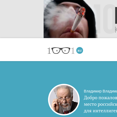
Владимир Владим
Добро пожалов
место российс
для интеллиге