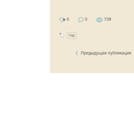
0
0
738
год
Предыдущая публикация