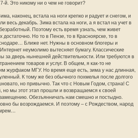
17-й. Это никому ни о чем не говорит?
Зима, наконец, встала на ноги крепко и радует и снегом, и
ли весь декабрь. Зима встала на ноги, а я встал на учет в
безработный. Поэтому есть время узнать, чем живет
 достаточно. Но то в Пензе, то в Красноярске, то в
раснодаре… Ближе нет. Нужны в основном блогеры и
Интернет неумолимо вытесняет бумагу. Классические
ы за дверь нынешней действительности. Или требуются в
анением товаров и услуг. В общем, я как-то не
им журфаком МГУ. Но время еще есть, зима у нас длинная,
тгуленный. К тому же без обычного похмелья после долгого
шновато, но привычно. Так что с Новым Годом, страна! С
, но мы этот этап прошли и возвращаемся к своей
озамещению. Обезъянничать нам смешно и постыдно.
словно бы возрождаемся. И поэтому – с Рождеством, народ
омрем…