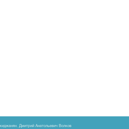
хиджанян
,
Дмитрий Анатольевич Волков