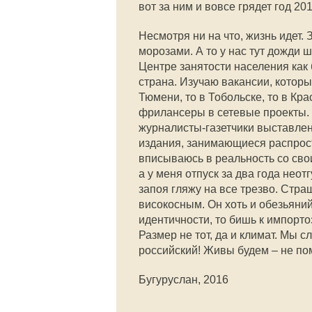
вот за ним и вовсе грядет год 20
Несмотря ни на что, жизнь идет. 
морозами. А то у нас тут дожди ш
Центре занятости населения как 
страна. Изучаю вакансии, которых
Тюмени, то в Тобольске, то в К
фрилансеры в сетевые проекты. 
журналисты-газетчики выставлен
издания, занимающиеся распростр
вписываюсь в реальность со сво
а у меня отпуск за два года нео
запоя гляжу на все трезво. Стра
високосным. Он хоть и обезьяний
идентичности, то бишь к импорт
Размер не тот, да и климат. Мы 
российский! Живы будем – не п
Бугуруслан, 2016