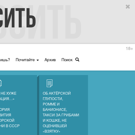
18+
ришь?
Почитайте
Архив
Поиск
 НЕ ХУЖЕ
ОБ АКТЁРСКОЙ
АЦИЯ…»
ГЛУПОСТИ,
РОММЕ И
ОРИЯ
БАНИОНИСЕ,
ВИТИЯ
ТАКСИ ЗА ГРИБАМИ
ОРСКОЙ
И КОШКЕ, НЕ
НИ В СССР
ОЦЕНИВШЕЙ
«ВЗЯТКУ»